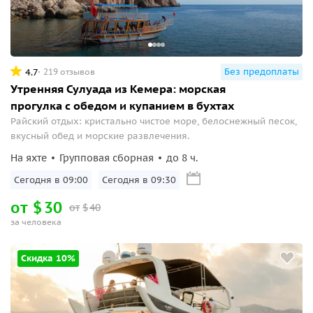
Без предоплаты
4.7
219 отзывов
Утренняя Сулуада из Кемера: морская
прогулка с обедом и купанием в бухтах
Райский отдых: кристально чистое море, белоснежный песок,
вкусный обед и морские развлечения.
На яхте
Групповая сборная
до 8 ч.
Сегодня в 09:00
Сегодня в 09:30
от
$
30
от
$
40
за человека
Скидка 10%