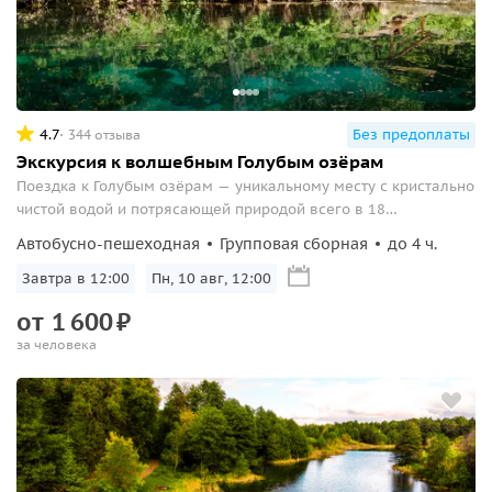
4.7
Без предоплаты
344 отзыва
Экскурсия к волшебным Голубым озёрам
Поездка к Голубым озёрам — уникальному месту с кристально
чистой водой и потрясающей природой всего в 18
километрах от центра Казани.
Автобусно-пешеходная
Групповая сборная
до 4 ч.
Завтра в 12:00
Пн, 10 авг, 12:00
от
1
600
₽
за человека