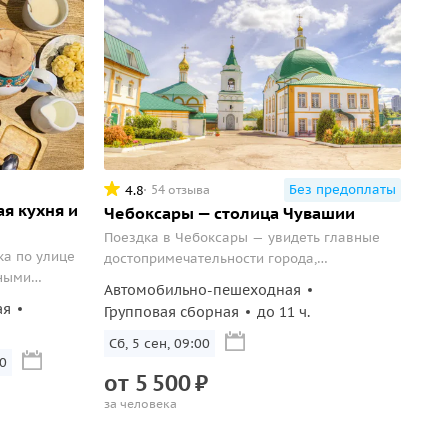
Без предоплаты
4.8
54 отзыва
я кухня и
Чебоксары — столица Чувашии
Поездка в Чебоксары — увидеть главные
ка по улице
достопримечательности города,
ьными
попробовать местное пиво и прикоснуться к
Автомобильно-пешеходная
ючая
магическому камню.
ая
Групповая сборная
до 11 ч.
бора и дом-
Сб, 5 сен, 09:00
0
от
5
500
₽
за человека