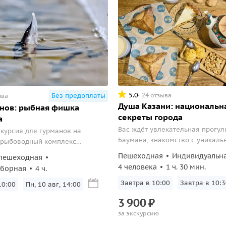
5.0
24 отзыва
Без предоплаты
ыва
Душа Казани: национальна
нов: рыбная фишка
секреты города
а
Вас ждёт увлекательная прогул
скурсия для гурманов на
Баумана, знакомство с уникал
 рыбоводный комплекс
достопримечательностями, вкл
 где выращивают осетров, белуг,
Пешеходная
Индивидуальн
пешеходная
колокольню Богоявленского со
других рыб.
4 человека
1 ч. 30 мин.
сборная
4 ч.
книжку.
Завтра в 10:00
Завтра в 10:3
10:00
Пн, 10 авг, 14:00
3
900
₽
за экскурсию