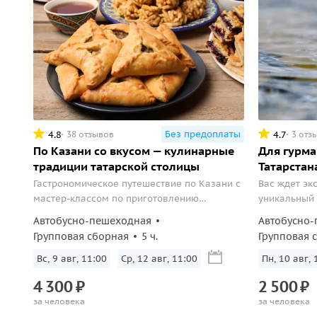
Без предоплаты
4.8
4.7
38 отзывов
3 отз
По Казани со вкусом — кулинарные
Для гурма
традиции татарской столицы
Татарстан
Гастрономическое путешествие по Казани с
Вас ждет эк
мастер-классом по приготовлению
уникальный
эчпочмака и обедом с традиционными
Татарстана,
Автобусно-пешеходная
Автобусно-
татарскими блюдами.
стерлядь и 
Групповая сборная
5 ч.
Групповая 
Вс, 9 авг, 11:00
Ср, 12 авг, 11:00
Пн, 10 авг, 
4
300
₽
2
500
₽
за человека
за человека