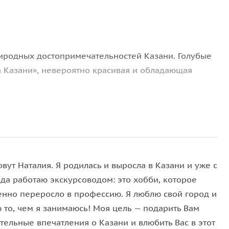
иродных достопримечательностей Казани. Голубые
 Казани», невероятно красивая и обладающая
 бьют родники), поэтому температура в них всегда
а всегда кристально чистая. Самые смелые смогут
 и узнаете о множестве уникальных растений, здесь
вут Наталия. Я родилась и выросла в Казани и уже с
гам Лебяжьего и Глубокого озера, понаблюдаете
ода работаю экскурсоводом: это хобби, которое
ые фотографии и узнаете много интересного.
енно переросло в профессию. Я люблю свой город и
 то, чем я занимаюсь! Моя цель — подарить Вам
тельные впечатления о Казани и влюбить Вас в этот