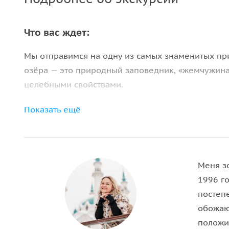
Что вас ждет:
Мы отправимся на одну из самых знаменитых пр
озёра — это природный заповедник, «жемчужина
целебными свойствами.
Озера имеют карстовое происхождение (из земли
Показать ещё
держится на отметке +4 градусов Цельсия, а вод
искупаться.
Вы познакомитесь с богатой историей дендрария
Меня зо
произрастающих. Погуляете по живописным бере
1996 г
за птицами, обитающими здесь, сделаете красив
постеп
обожаю
положи