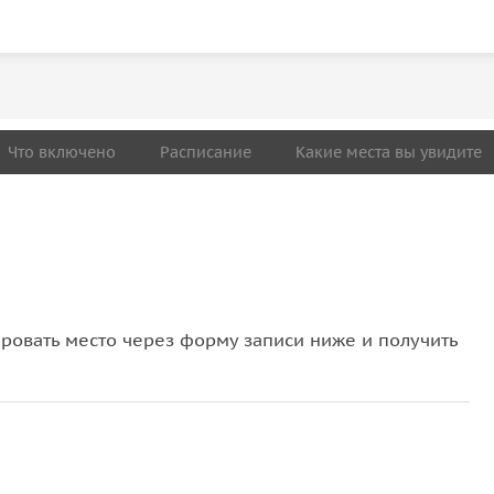
Что включено
Расписание
Какие места вы увидите
овать место через форму записи ниже и получить