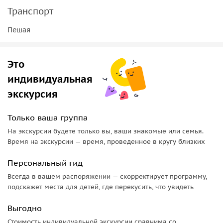
уже к вечеру или на следующий день вы получите диск с
Транспорт
вашими фотографиями, 10 — 15 из которых будут позже
обработаны в фотошопе
Пешая
Это
индивидуальная
экскурсия
Только ваша группа
На экскурсии будете только вы, ваши знакомые или семья.
Время на экскурсии — время, проведенное в кругу близких
Персональный гид
Всегда в вашем распоряжении — скорректирует программу,
подскажет места для детей, где перекусить, что увидеть
Выгодно
Стоимость индивидуальной экскурсии сравнима со