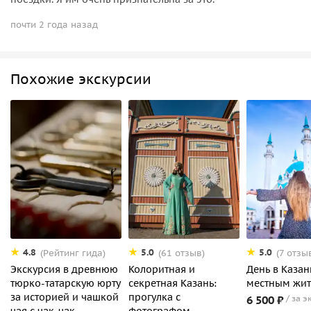
почти 2 года назад
Похожие экскурсии
4.8
5.0
5.0
(Рейтинг гида)
(61 отзыв)
(7 отзы
Экскурсия в древнюю
Колоритная и
День в Казан
тюрко-татарскую юрту
секретная Казань:
местным жи
за историей и чашкой
прогулка с
6 500 ₽
за э
чая с чак-чак
фотографом