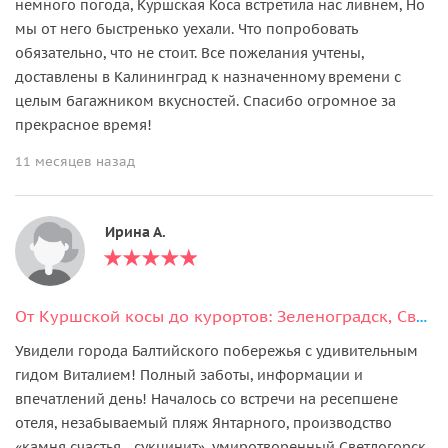
немного погода, Куршская Коса встретила нас ливнем, Но
мы от него быстренько уехали. Что попробовать
обязательно, что не стоит. Все пожелания учтены,
доставлены в Калининград к назначенному времени с
целым багажником вкусностей. Спасибо огромное за
прекрасное время!
11 месяцев назад
Ирина А.
От Куршской косы до курортов: Зеленоградск, Светлогорск и Янтарный
Увидели города Балтийского побережья с удивительным
гидом Виталием! Полный заботы, информации и
впечатлений день! Началось со встречи на ресепшене
отеля, незабываемый пляж Янтарного, производство
«камня счастья - сукцинит», умиротворенный Светлогорск,