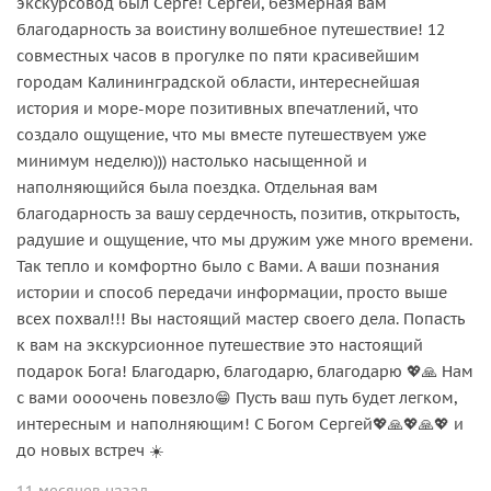
экскурсовод был Серге! Сергей, безмерная вам
благодарность за воистину волшебное путешествие! 12
совместных часов в прогулке по пяти красивейшим
городам Калининградской области, интереснейшая
история и море-море позитивных впечатлений, что
создало ощущение, что мы вместе путешествуем уже
минимум неделю))) настолько насыщенной и
наполняющийся была поездка. Отдельная вам
благодарность за вашу сердечность, позитив, открытость,
радушие и ощущение, что мы дружим уже много времени.
Так тепло и комфортно было с Вами. А ваши познания
истории и способ передачи информации, просто выше
всех похвал!!! Вы настоящий мастер своего дела. Попасть
к вам на экскурсионное путешествие это настоящий
подарок Бога! Благодарю, благодарю, благодарю 💖🙏 Нам
с вами оооочень повезло😁 Пусть ваш путь будет легком,
интересным и наполняющим! С Богом Сергей💖🙏💖🙏💖 и
до новых встреч ☀️
11 месяцев назад