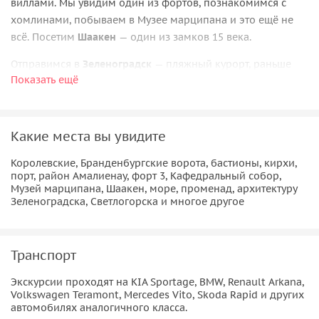
виллами. Мы увидим один из фортов, познакомимся с
хомлинами, побываем в Музее марципана и это ещё не
всё. Посетим
Шаакен
— один из замков 15 века.
Отправимся в
Зеленоградск
— пляжный курорт, раньше
Показать ещё
носивший название Кранц. Он
официально признан
городом котов
— здесь даже есть специальные домики
для этих хвостатых и личный котошеф! Мы пройдёмся по
старинным улочкам и насладимся европейской
Какие места вы увидите
архитектурой, увидим старинную водонапорную башню,
Королевские, Бранденбургские ворота, бастионы, кирхи,
выйдем на променад, чтобы полюбоваться побережьем и
порт, район Амалиенау, форт 3, Кафедральный собор,
вдоволь надышаться морским бризом.
Музей марципана, Шаакен, море, променад, архитектуру
Зеленоградска, Светлогорска и многое другое
В
Светлогорске
мы познакомимся с архитектурой и
историей города, увидим старинное здание
водогрязелечебницы, полюбуемся крутыми склонами
Транспорт
Балтийского побережья.
Экскурсии проходят на KIA Sportage, BMW, Renault Arkana,
Volkswagen Teramont, Mercedes Vito, Skoda Rapid и других
автомобилях аналогичного класса.