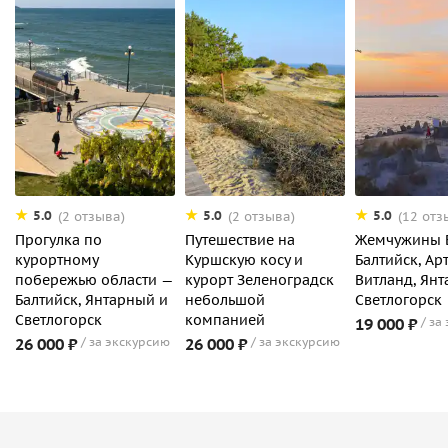
5.0
5.0
5.0
(2 отзыва)
(2 отзыва)
(12 отз
Прогулка по
Путешествие на
Жемчужины Б
курортному
Куршскую косу и
Балтийск, Ар
побережью области —
курорт Зеленоградск
Витланд, Ян
Балтийск, Янтарный и
небольшой
Светлогорск
Светлогорск
компанией
19 000 ₽
за
26 000 ₽
за экскурсию
26 000 ₽
за экскурсию