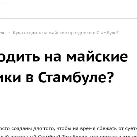
уле
Куда сходить на майские праздники в Стамбуле?
одить на майские
ки в Стамбуле?
сто созданы для того, чтобы на время сбежать от суе
ный восточный Стамбул? Тем более, что погода в это в