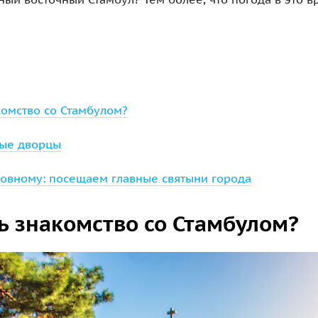
комство со Стамбулом?
ые дворцы
уховному: посещаем главные святыни города
ть знакомство со Стамбулом?