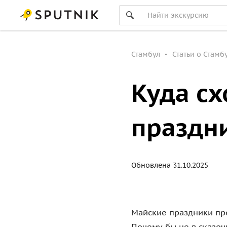
Стамбул
Статьи о Стамб
Куда сх
праздни
Обновлена 31.10.2025
Майские праздники про
Почему бы не в сказоч