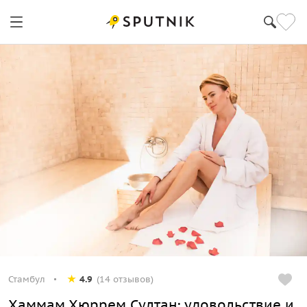
Стамбул
4.9
(14 отзывов)
Хаммам Хюррем Султан: удовольствие и