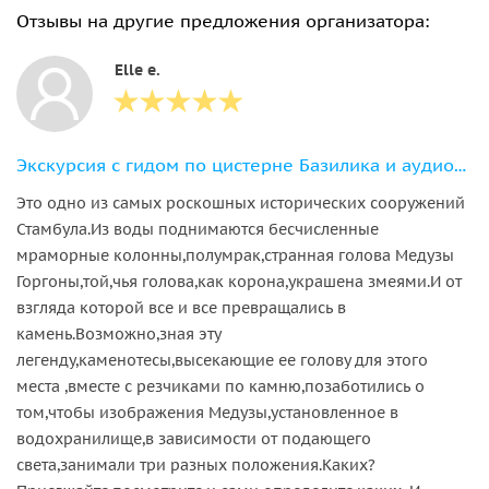
Отзывы на другие предложения организатора:
Elle e.
Экскурсия с гидом по цистерне Базилика и аудиогид по Голубой мечети
Это одно из самых роскошных исторических сооружений
Стамбула.Из воды поднимаются бесчисленные
мраморные колонны,полумрак,странная голова Медузы
Горгоны,той,чья голова,как корона,украшена змеями.И от
взгляда которой все и все превращались в
камень.Возможно,зная эту
легенду,каменотесы,высекающие ее голову для этого
места ,вместе с резчиками по камню,позаботились о
том,чтобы изображения Медузы,установленное в
водохранилище,в зависимости от подающего
света,занимали три разных положения.Каких?