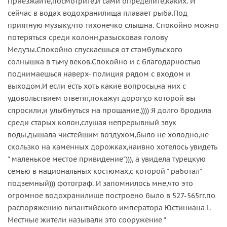
Приезжайте,посмотрите,и сами определите,каких. И
сейчас в водах водохранилища плавает рыба.Под
приятную музыку,что тихонечко слышна. Спокойно можно
потеряться среди колонн,разысковая голову
Медузы.Спокойно спускаешься от стамбульского
солнышка в тьму веков.Спокойно и с благодарностью
поднимаешься наверх- полиция рядом с входом и
выходом.И если есть хоть какие вопросы,на них с
удовольствием ответят,покажут дорогу,о которой вы
спросили,и улыбнуться на прощание.)))) Я долго бродила
среди старых колон,слушая непрерывный звук
воды,дышала чистейшим воздухом,было не холодно,не
скользко на каменных дорожках,наивно хотелось увидеть
" маленькое местое привидение"))), а увидела турецкую
семью в национальных костюмах,с которой " работал"
подземный))) фотограф. И запомнилось мне,что это
огромное водохранилище построено было в 527-565гг.по
распоряжению византийского императора Юстиниана l.
Местные жители называли это сооружение "