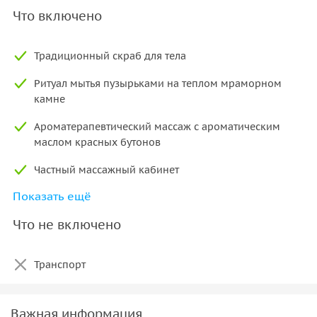
Что включено
Традиционный скраб для тела
Ритуал мытья пузырьками на теплом мраморном
камне
Ароматерапевтический массаж с ароматическим
маслом красных бутонов
Частный массажный кабинет
Показать ещё
Массаж лица и маска для лица
Что не включено
Массаж ног с ароматическим маслом красных
бутонов
Транспорт
Тарелка свежих фруктов
Важная информация