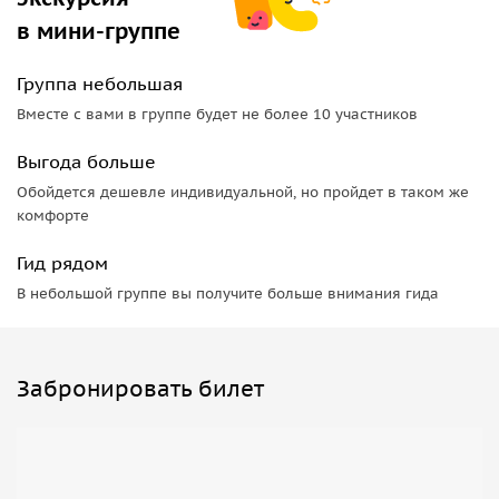
природным минералам он имеет множество
в мини-группе
преимуществ, особенно для кожи.
Группа небольшая
Продолжите расслабляющий аромамассаж в медленном
Вместе с вами в группе будет не более 10 участников
темпе и мягкими движениями, обеспечивающими
глубокое расслабление тела. После этого наносится
Выгода больше
освежающая маска для лица и проводится массаж лица.
Обойдется дешевле индивидуальной, но пройдет в таком же
Побалуйте себя массажем ног с ароматным маслом
комфорте
красных бутонов.
Гид рядом
Перекусите тарелкой свеженарезанных фруктов,
специально приготовленных для вас. Расслабьтесь с
В небольшой группе вы получите больше внимания гида
бокалом холодного домашнего османского шербета.
Оденьтесь в индивидуальной раздевалке и перед уходом
получите подарок.
Забронировать билет