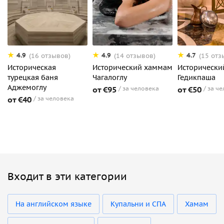
4.9
4.9
4.7
(16 отзывов)
(14 отзывов)
(15 отз
Историческая
Исторический хаммам
Исторически
турецкая баня
Чагалоглу
Гедикпаша
Аджемоглу
от €95
за человека
от €50
за ч
от €40
за человека
Входит в эти категории
На английском языке
Купальни и СПА
Хамам