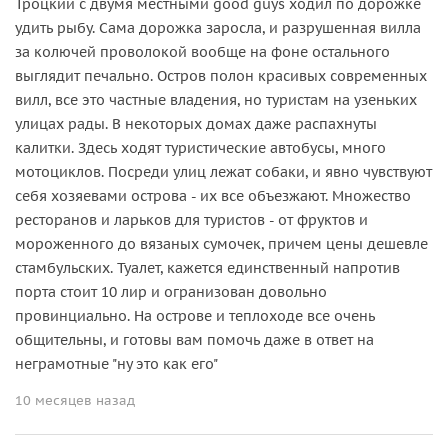
Троцкий с двумя местными good guys ходил по дорожке
удить рыбу. Сама дорожка заросла, и разрушенная вилла
за колючей проволокой вообще на фоне остального
выглядит печально. Остров полон красивых современных
вилл, все это частные владения, но туристам на узеньких
улицах рады. В некоторых домах даже распахнуты
калитки. Здесь ходят туристические автобусы, много
мотоциклов. Посреди улиц лежат собаки, и явно чувствуют
себя хозяевами острова - их все объезжают. Множество
ресторанов и ларьков для туристов - от фруктов и
мороженного до вязаных сумочек, причем цены дешевле
стамбульских. Туалет, кажется единственный напротив
порта стоит 10 лир и огранизован довольно
провинциально. На острове и теплоходе все очень
общительны, и готовы вам помочь даже в ответ на
неграмотные "ну это как его"
10 месяцев назад