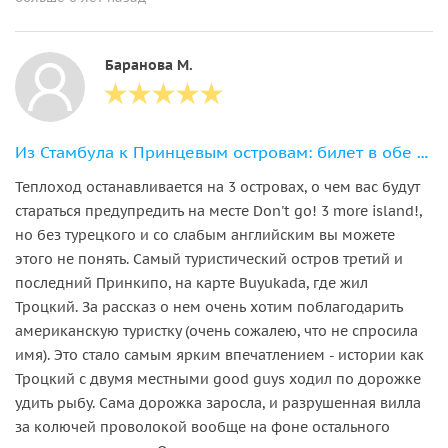
Баранова М.
Из Стамбула к Принцевым островам: билет в обе стороны с аудиогидом
Теплоход останавливается на 3 островах, о чем вас будут
стараться предупредить на месте Don't go! 3 more island!,
но без турецкого и со слабым английским вы можете
этого не понять. Самый туристический остров третий и
последний Принкипо, на карте Buyukada, где жил
Троцкий. За рассказ о нем очень хотим поблагодарить
американскую туристку (очень сожалею, что не спросила
имя). Это стало самым ярким впечатлением - истории как
Троцкий с двумя местными good guys ходил по дорожке
удить рыбу. Сама дорожка заросла, и разрушенная вилла
за колючей проволокой вообще на фоне остального