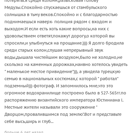
потеряться среди колонн,разысковая голову
Медузы.Спокойно спускаешься от стамбульского
солнышка в тьму веков.Спокойно и с благодарностью
поднимаешься наверх- полиция рядом с входом и
выходом.И если есть хоть какие вопросы,на них с
удовольствием ответят,покажут дорогу,о которой вы
спросили,и улыбнуться на прощание.)))) Я долго бродила
среди старых колон,слушая непрерывный звук
воды,дышала чистейшим воздухом,было не холодно,не
скользко на каменных дорожках,наивно хотелось увидеть
" маленькое местое привидение"))), а увидела турецкую
семью в национальных костюмах,с которой " работал"
подземный))) фотограф. И запомнилось мне,что это
огромное водохранилище построено было в 527-565гг.по
распоряжению византийского императора Юстиниана l.
Местные жители называли это сооружение "
Дворцом,провалившимся под землю".Вот и представьте
себе высь,ширь и глуб...
больше 6 лет назад