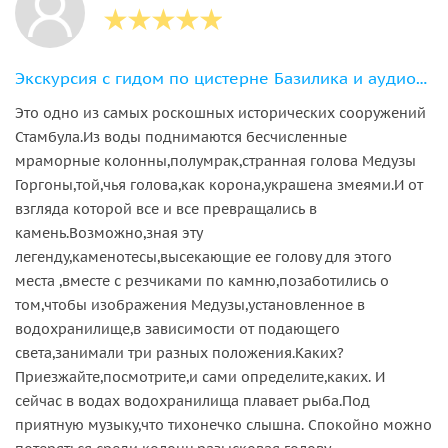
Экскурсия с гидом по цистерне Базилика и аудиогид по Голубой мечети
Это одно из самых роскошных исторических сооружений
Стамбула.Из воды поднимаются бесчисленные
мраморные колонны,полумрак,странная голова Медузы
Горгоны,той,чья голова,как корона,украшена змеями.И от
взгляда которой все и все превращались в
камень.Возможно,зная эту
легенду,каменотесы,высекающие ее голову для этого
места ,вместе с резчиками по камню,позаботились о
том,чтобы изображения Медузы,установленное в
водохранилище,в зависимости от подающего
света,занимали три разных положения.Каких?
Приезжайте,посмотрите,и сами определите,каких. И
сейчас в водах водохранилища плавает рыба.Под
приятную музыку,что тихонечко слышна. Спокойно можно