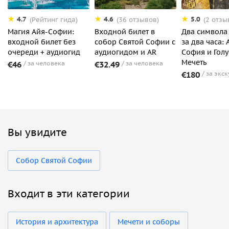
4.7
4.6
5.0
(Рейтинг гида)
(36 отзывов)
(2 отзы
Магия Айя-Софии:
Входной билет в
Два символа
входной билет без
собор Святой Софии с
за два часа: 
очереди + аудиогид
аудиогидом и AR
София и Гол
Мечеть
€46
за человека
€32.49
за человека
€180
за экс
Вы увидите
Собор Святой Софии
Входит в эти категории
История и архитектура
Мечети и соборы