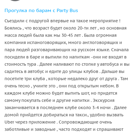
Прогулка по барам с Party Bus
Съездили с подругой впервые на такое мероприятие !
Боялись , что возраст будет около 20-ти лет , но основная
масса людей была как мы 30-45 лет . Была огромная
компания испаноговорящих, много англоговорящих и
пара людей разговаривающих на русском языке. Сначала
посидели в баре и выпили по напиткам -они не входят в
стоимость тура . Далее наливают по стопке у автобуса и вы
садитесь в автобус и едите до улицы клубов . Дальше вы
посетите три клуба , которые недалеко друг от друга . Там
очень тесно , учиите это , они под открытым небом. В
каждом клубе можно будет выпить шот, но придется
самому покупать себе и другие напитки . Экскурсия
заканчивается в последнем клубе около 3-4 ночи . Далее
домой прийдется добираться на такси., удобно вызвать
Uber через приложение . Сопровождающие очень
заботливые и заводные , часто подходят и спрашивают