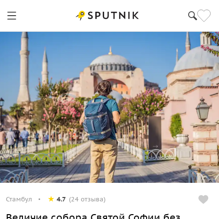
Стамбул
4.7
(24 отзыва)
Величие собора Святой Софии без