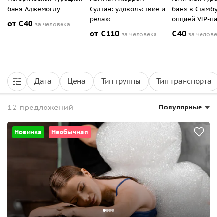
баня Аджемоглу
Султан: удовольствие и
баня в Стамбу
релакс
опцией VIP-п
от
€
40
за человека
от
€
110
€
40
за человека
за челов
Дата
Цена
Тип группы
Тип транспорта
12 предложений
Популярные
Новинка
Необычная