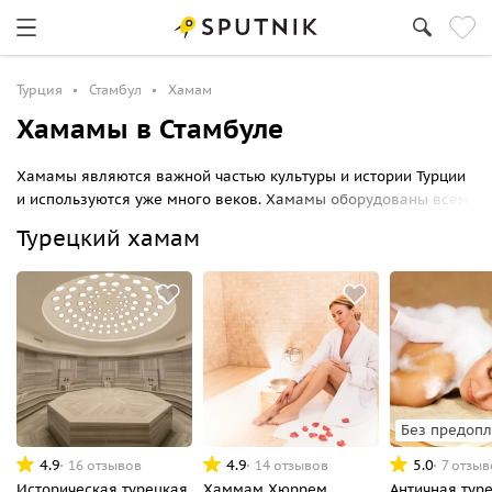
Турция
Стамбул
Хамам
Хамамы в Стамбуле
Хамамы являются важной частью культуры и истории Турции
и используются уже много веков. Хамамы оборудованы всем
необходимым для комфортного пребывания.
Турецкий хамам
Без предоп
4.9
4.9
5.0
16 отзывов
14 отзывов
7 отзыв
Историческая турецкая
Хаммам Хюррем
Античная тур