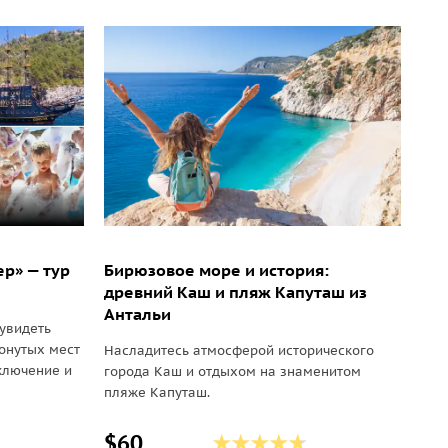
ер» — тур
Бирюзовое море и история:
древний Каш и пляж Капуташ из
Антальи
увидеть
онутых мест
Насладитесь атмосферой исторического
иключение и
города Каш и отдыхом на знаменитом
пляже Капуташ.
$60