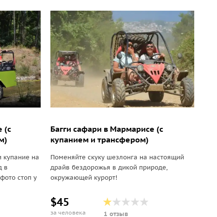
 (с
Багги сафари в Мармарисе (с
м)
купанием и трансфером)
 купание на
Поменяйте скуку шезлонга на настоящий
д в
драйв бездорожья в дикой природе,
фото стоп у
окружающей курорт!
$45
за человека
1 отзыв