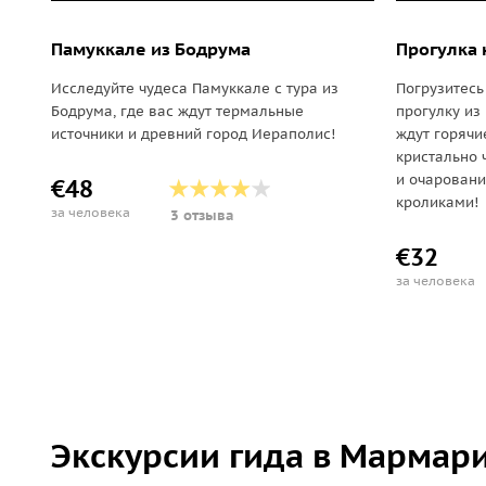
Памуккале из Бодрума
Прогулка 
Исследуйте чудеса Памуккале с тура из
Погрузитес
Бодрума, где вас ждут термальные
прогулку из 
источники и древний город Иераполис!
ждут горячи
кристально 
и очарован
€48
кроликами!
за человека
3 отзыва
€32
за человека
Экскурсии гида в Мармар