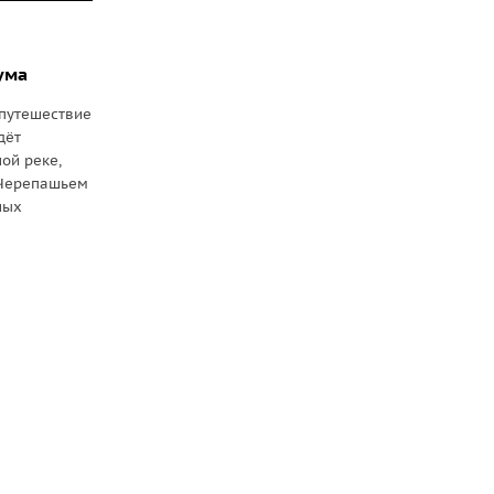
ума
путешествие
дёт
ой реке,
 Черепашьем
ных