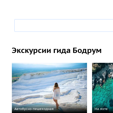
Экскурсии гида Бодрум
Автобусно-пешеходная
На яхте