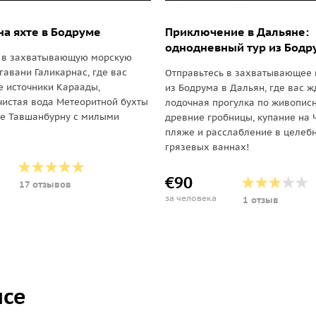
на яхте в Бодруме
Приключение в Дальяне:
однодневный тур из Бодр
ь в захватывающую морскую
гавани Галикарнас, где вас
Отправьтесь в захватывающее 
е источники Караады,
из Бодрума в Дальян, где вас ж
чистая вода Метеоритной бухты
лодочная прогулка по живописн
ие Тавшанбурну с милыми
древние гробницы, купание на
пляже и расслабление в целеб
грязевых ваннах!
€90
17 отзывов
за человека
1 отзыв
исе