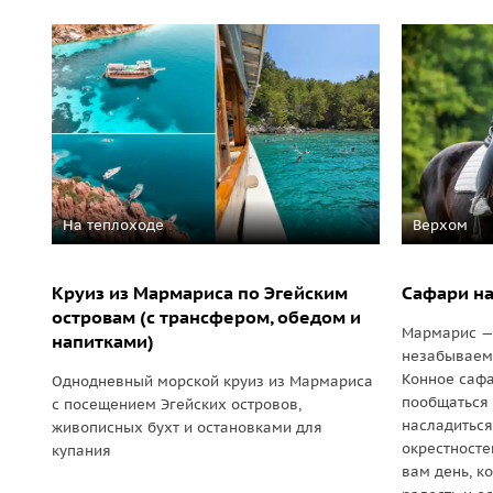
На теплоходе
Верхом
Круиз из Мармариса по Эгейским
Сафари на
островам (с трансфером, обедом и
Мармарис — 
напитками)
незабываемо
Конное сафа
Однодневный морской круиз из Мармариса
пообщаться
с посещением Эгейских островов,
насладитьс
живописных бухт и остановками для
окрестност
купания
вам день, к