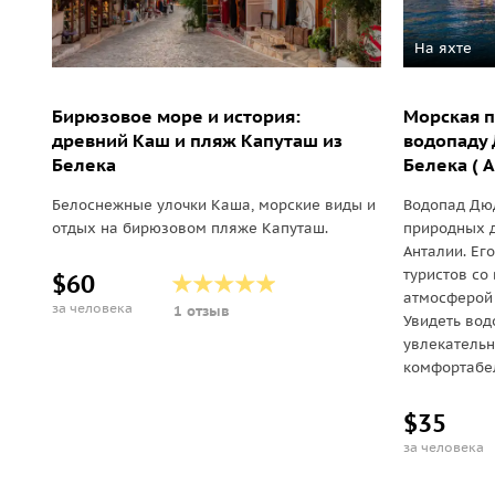
На яхте
Бирюзовое море и история:
Морская п
древний Каш и пляж Капуташ из
водопаду 
Белека
Белека ( At
Белоснежные улочки Каша, морские виды и
Водопад Дюд
отдых на бирюзовом пляже Капуташ.
природных 
Анталии. Ег
туристов со
$60
атмосферой 
за человека
1 отзыв
Увидеть вод
увлекательн
комфортабел
$35
за человека