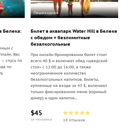
Пешеходная
з Белека:
Билет в аквапарк Water Hill в Белеке
с обедом + безлимитные
безалкогольные
емым с
иплайн. Вас
При онлайн-бронировании билет стоит
 — спуск по
всего 40 $ и включает обед «шведский
зда по
стол» с 12:00 до 16:00, а также
у,
неограниченное количество
безалкогольных напитков. Билеты,
купленные на входе за 43 $, включают
только фиксированное меню (куриный
донер) и один напиток...
$45
за человека
18 отзывов