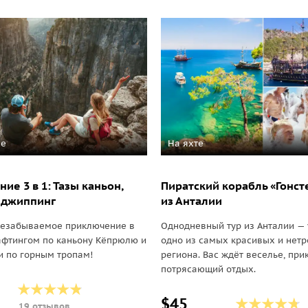
се
На яхте
ие 3 в 1: Тазы каньон,
Пиратский корабль «Гонст
 джиппинг
из Анталии
незабываемое приключение в
Однодневный тур из Анталии — 
афтингом по каньону Кёпрюлю и
одно из самых красивых и нетр
 по горным тропам!
региона. Вас ждёт веселье, пр
потрясающий отдых.
$45
19 отзывов