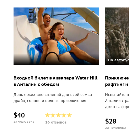
На автобу
Входной билет в аквапарк Water Hill
Приключен
в Анталии с обедом
рафтинг и
День ярких впечатлений для всей семьи —
Испытайте 
драйв, солнце и водные приключения!
Анталии с р
джип-сафари
$40
$28
за человека
16 отзывов
за человека