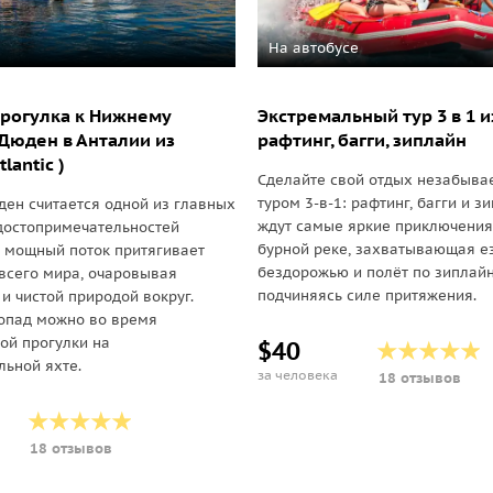
На автобусе
рогулка к Нижнему
Экстремальный тур 3 в 1 и
Дюден в Анталии из
рафтинг, багги, зиплайн
lantic )
Сделайте свой отдых незабыва
туром 3-в-1: рафтинг, багги и з
ен считается одной из главных
ждут самые яркие приключения
достопримечательностей
бурной реке, захватывающая е
о мощный поток притягивает
бездорожью и полёт по зиплайн
 всего мира, очаровывая
подчиняясь силе притяжения.
и чистой природой вокруг.
опад можно во время
ой прогулки на
$40
ьной яхте.
за человека
18 отзывов
18 отзывов