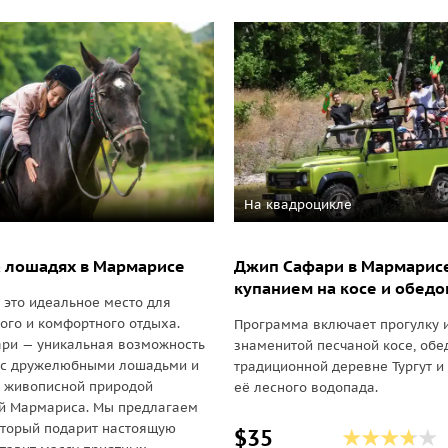
На квадроцикле
 лошадях в Мармарисе
Джип Сафари в Мармарисе
купанием на косе и обедо
это идеальное место для
го и комфортного отдыха.
Программа включает прогулку и
ри — уникальная возможность
знаменитой песчаной косе, обе
 с дружелюбными лошадьми и
традиционной деревне Тургут и 
я живописной природой
её лесного водопада.
ей Мармариса. Мы предлагаем
оторый подарит настоящую
$35