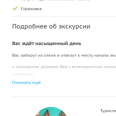
Страховка
Подробнее об экскурсии
Вас ждёт насыщенный день
Вас заберут из отеля и отвезут к месту начала э
• посещение деревни Яка с возможностью позна
сувениры;
•
джип-сафари по бездорожью
на проверенных 
Показать ещё
• каньон Саклыкент с возможностью рафтинга;
•
пляж Патара
с грязевыми ваннами и наблюдение
По окончании тура вас отвезут обратно в отель.
Туристи