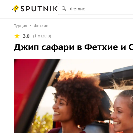
Турция
Фетхие
3.0
(1 отзыв)
Джип сафари в Фетхие и 