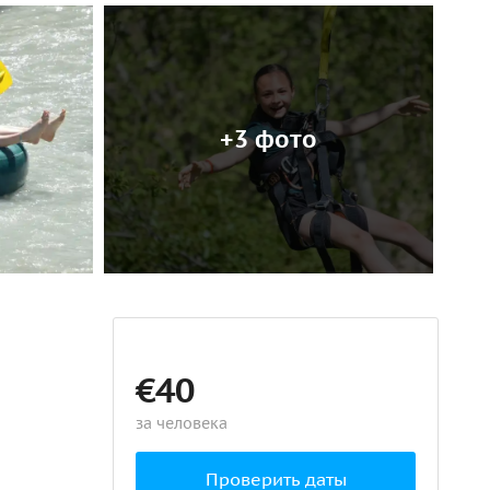
+3 фото
€40
за человека
Проверить даты