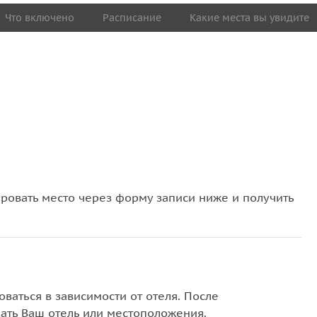
Что включено
Расписание
Какие места вы увидите
овать место через форму записи ниже и получить
ваться в зависимости от отеля. После
ать Ваш отель или местоположения.