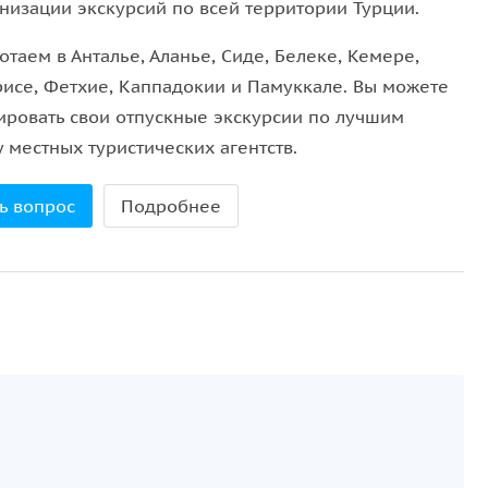
анизации экскурсий по всей территории Турции.
таем в Анталье, Аланье, Сиде, Белеке, Кемере,
ом
, поэтому ваша безопасность гарантирована. В
исе, Фетхие, Каппадокии и Памуккале. Вы можете
, и их обязательно нужно пристёгивать во время
ировать свои отпускные экскурсии по лучшим
технический осмотр
и признаны пригодными для
 местных туристических агентств.
ь вопрос
Подробнее