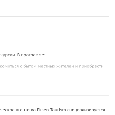
кскурсии. В программе:
комиться с бытом местных жителей и приобрести
автомобилях;
м за черепахами Каретта-Каретта (если повезет).
ческое агентство Eksen Tourism специализируется