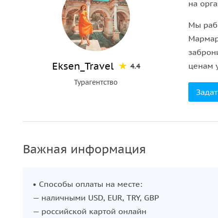
на орг
Это безопасно?
Мы рабо
Все водители —
профессионалы с большим опыт
Мармар
каждом автомобиле имеются ремни безопасности
заброн
движения. Все машины проходят
обязательный 
Eksen_Travel
ценам у
4.4
поездок.
Турагентство
Задат
Важная информация
• Способы оплаты на месте:
— наличными USD, EUR, TRY, GBP
— российской картой онлайн