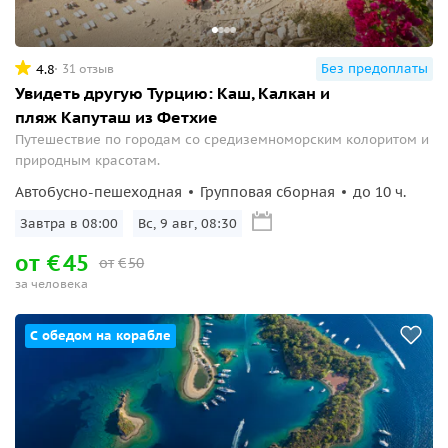
Без предоплаты
4.8
31 отзыв
Увидеть другую Турцию: Каш, Калкан и
пляж Капуташ из Фетхие
Путешествие по городам со средиземноморским колоритом и
природным красотам.
Автобусно-пешеходная
Групповая сборная
до 10 ч.
Завтра в 08:00
Вс, 9 авг, 08:30
от
€
45
от
€
50
за человека
С обедом на корабле