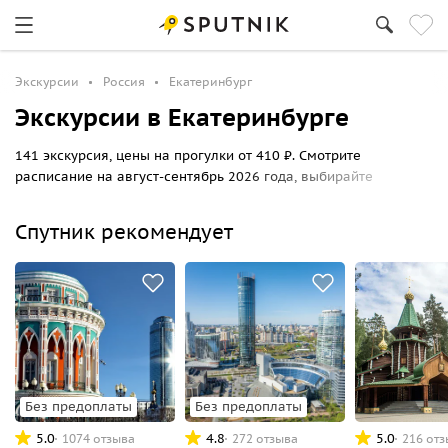
Экскурсии
Россия
Екатеринбург
Экскурсии в Екатеринбурге
141 экскурсия, цены на прогулки от 410 ₽. Смотрите
расписание на август-сентябрь 2026 года, выбирайте
маршрут по Екатеринбургу и бронируйте билеты онлайн на
Sputnik8.
Спутник рекомендует
Без предоплаты
Без предоплаты
5.0
4.8
5.0
1074 отзыва
272 отзыва
216 от