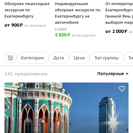
Обзорная пешеходная
Индивидуальная
От император
экскурсия по
обзорная экскурсия по
Екатеринбург
Екатеринбургу
Екатеринбургу на
Ганиной Ямы (
автомобиле
выбором мар
от
900
₽
за человека
6
500
₽
от
2
000
₽
за
5
850
₽
за экскурсию
Категории
Дата
Цена
Тип группы
Т
141 предложение
Популярные