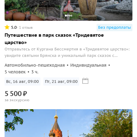
5.0
Без предоплаты
1 отзыв
Путешествие в парк сказок «Тридевятое
царство»
Отправьтесь от Кургана Бессмертия в «Тридевятое царство»:
увидите святыни Брянска и уникальный парк сказок с
движущейся Избушкой на курьих ножках и десятками
Автомобильно-пешеходная
Индивидуальная
персонажей.
5 человек
3 ч.
Вс, 16 авг, 09:00
Пт, 21 авг, 09:00
5
500
₽
за экскурсию