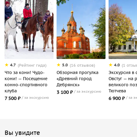
4.7
5.0
4.0
(Рейтинг гида)
(16 отзывов)
(1 отзы
Что за кони! Чудо-
Обзорная прогулка
Экскурсия в 
кони! — Посещение
«Древний город
Овстуг — на 
конно-спортивного
Дебрянск»
великого по
клуба
Тютчева
3 100 ₽
за экскурсию
7 500 ₽
за экскурсию
6 900 ₽
за э
Вы увидите