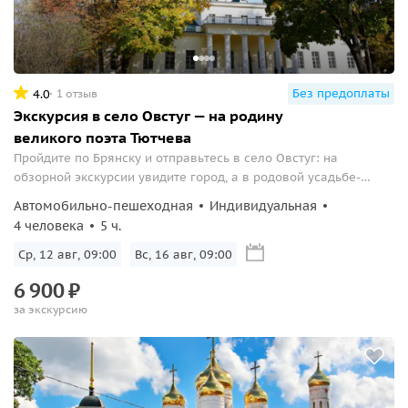
Без предоплаты
4.0
1 отзыв
Экскурсия в село Овстуг — на родину
великого поэта Тютчева
Пройдите по Брянску и отправьтесь в село Овстуг: на
обзорной экскурсии увидите город, а в родовой усадьбе-
музее Ф.И. Тютчева — дом поэта, парк с мельницами, церковь
Автомобильно-пешеходная
Индивидуальная
и липовые аллеи, где он родился и творил.
4 человека
5 ч.
Ср, 12 авг, 09:00
Вс, 16 авг, 09:00
6
900
₽
за экскурсию