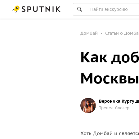
Домбай
Статьи о Домба
Как доб
Москв
Вероника Куртуш
Тревел-блогер
Хоть Домбай и являетс