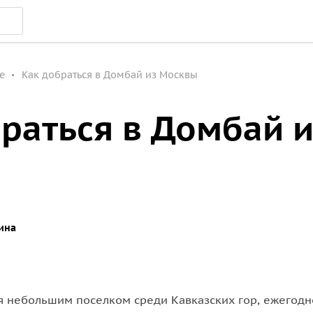
е
Как добраться в Домбай из Москвы
раться в Домбай и
ы
ина
я небольшим поселком среди Кавказских гор, ежегод