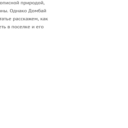
вописной природой,
раны. Однако Домбай
татье расскажем, как
ть в поселке и его