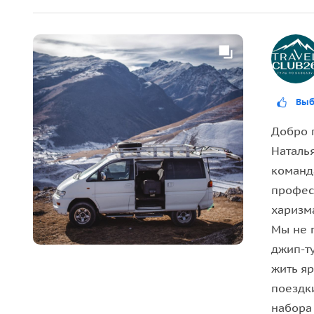
Выб
Добро 
Наталь
команд
профес
харизма
Мы не 
джип-т
жить я
поездк
набора