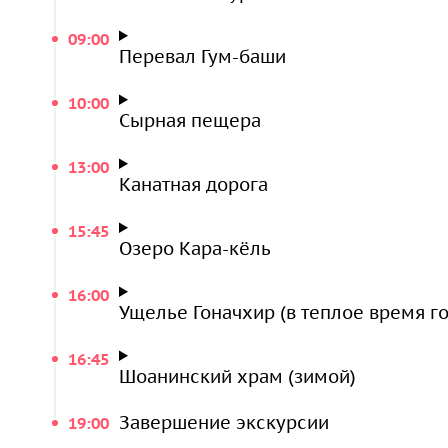
и по виду действительно напоминает порист
09:00
выветривания под воздействием различных 
Перевал Гум-баши
Шоанинский храм
, с тысячелетней историей
Карачаевска, а именно над село им Коста Х
10:00
Сырная пещера
означает «святилище». Построен храм Алан
века и является одним из старейших храмов
13:00
Канатная дорога
горное озеро Кара-Кёль
— еще один долгожи
Вместо храма можем посетить озеро Туман
15:45
когда-то проводился эксперимент по развед
Озеро Кара-кёль
удался;
16:00
гора Мусса-Ачитара
высотой 3012 метров, н
Ущелье Гоначхир (в теплое время го
просто воодушевимся открывающимися вид
16:45
Шоанинский храм (зимой)
Завершение экскурсии
19:00