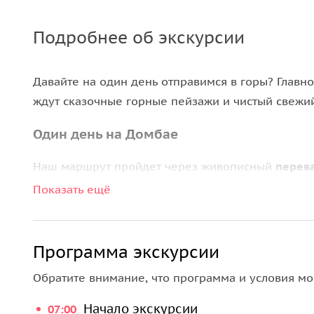
Подробнее об экскурсии
Давайте на один день отправимся в горы? Главн
ждут сказочные горные пейзажи и чистый свежий
Один день на Домбае
Наш маршрут пройдет через живописный
перев
высоких перевалов России, по которым проложе
Показать ещё
метров над уровнем моря. С его вершины откры
Кавказский хребет. Всего 3 часа на машине и вы 
Программа экскурсии
За день мы посетим все главные достопримечат
легендами.
Обратите внимание, что программа и условия мо
пещера Сквозняк или Сырная
с узкими таин
Начало экскурсии
07:00