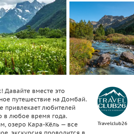
х! Давайте вместе это
ное путешествие на Домбай.
ое привлекает любителей
о в любое время года.
Travelclub26
м, озеро Кара-Кёль — все
ное, экскурсия проводится в