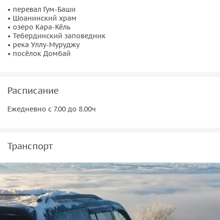
Шоанинский храм
— древняя христианская святыня,
• перевал Гум-Баши
• Шоанинский храм
построенная примерно в X веке на склоне горы
• озеро Кара-Кёль
Шоана. Издалека может показаться, что храм
• Тебердинский заповедник
упирается в небо;
• река Уллу-Муруджу
• посёлок Домбай
озеро Кара-Кёль
— загадочное «черное озеро»
расположено в Тебердинском заповеднике и
выглядит очень живописно. Считается, что
Расписание
необычный оттенок озеру придают органические
вещества, содержащиеся в его воде в большом
Ежедневно с 7.00 до 8.00ч
объеме;
Тебердинский заповедник
— охраняемая
территория с нетронутой природой и богатой
Транспорт
флорой и фауной. Здесь есть зоопарк с редкими
животными, который вы сможете посетить по
желанию;
реку Уллу-Муруджу,
которая считается самой чистой
рекой на территории Европы. Из нее можно смело
пить воду!