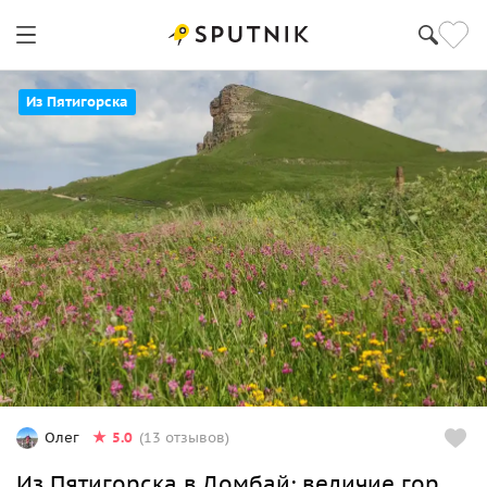
Из Пятигорска
5.0
Олег
(13 отзывов)
Из Пятигорска в Домбай: величие гор