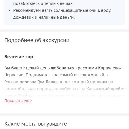
позаботьтесь о теплых вещах.
Рекомендуем взять солнцезащитные очки, воду,
дождевик и наличные деньги.
Подробнее об экскурсии
Величие гор
Вы будете целый день любоваться красотами Карачаево-
Черкесии. Подниметесь на самый высокогорный в
России
перевал Гум-Баши
, через который проложена
автомобильная дорога, полюбуетесь на
Кавказский хребет
и гору Эльбрус
, посетите древний храм Х века и отведаете
Показать ещё
блюда местной кухни. В ходе поездки вы посетите:
перевал Гум-Баши
, откуда с высоты более 2 тысяч
метров открываются головокружительные виды
Какие места вы увидите
Главного Кавказского хребта;