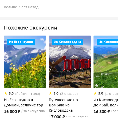
больше 2 лет назад
Похожие экскурсии
Из Ессентуков
Из Кисловодска
Из Кислов
5.0
5.0
5.0
(Рейтинг гида)
(2 отзыва)
(1 отзы
Из Ессентуков в
Путешествие по
Из Кисловодс
Домбай, величие гор
Домбаю из
Домбай, вели
Кисловодска
16 800 ₽
за экскурсию
16 800 ₽
за
17 000 ₽
за экскурсию