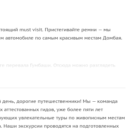
стоящий must visit. Пристегивайте ремни — мы
ом автомобиле по самым красивым местам Домбая.
е перевала Гумбаши. Отсюда можно разглядеть
скому храму в России. По преданию он был
 день, дорогие путешественники! Мы — команда
ро Кара-Кёль в Тебердинском заповеднике. Вода в
х аттестованных гидов, уже более пяти лет
зующих увлекательные туры по живописным местам
а. Наши экскурсии проводятся на подготовленных
я на гору Мусса-Ачитара на канатной дороге и