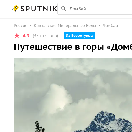
Россия
Кавказские Минеральные Воды
Домбай
4.9
(35 отзывов)
Из Ессентуков
Путешествие в горы «Домб