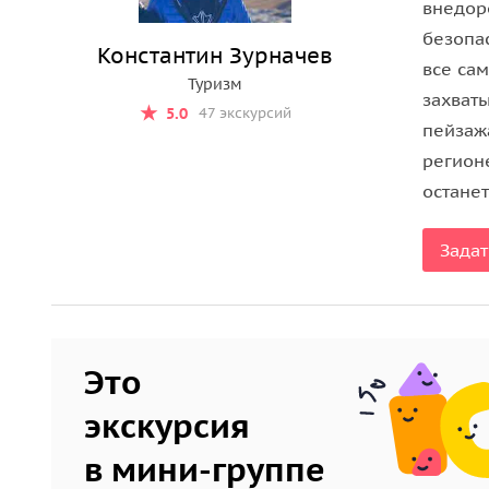
внедор
насладимся горными пейзажами с высоты.
безопа
Константин Зурначев
все са
Туризм
захват
5.0
47 экскурсий
пейзаж
регионе
остане
Задат
Это
экскурсия
в мини-группе