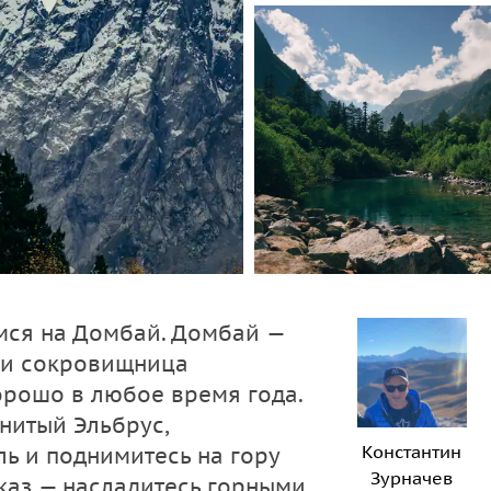
мся на Домбай. Домбай —
о и сокровищница
орошо в любое время года.
нитый Эльбрус,
Константин
ль и поднимитесь на гору
Зурначев
вказ — насладитесь горными