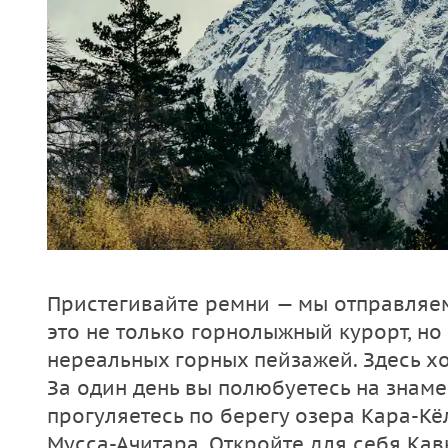
Пристегивайте ремни — мы отправляе
это не только горнолыжный курорт, н
нереальных горных пейзажей. Здесь х
За один день вы полюбуетесь на знаме
прогуляетесь по берегу озера Кара-Кё
Мусса-Ачитара. Откройте для себя Ка