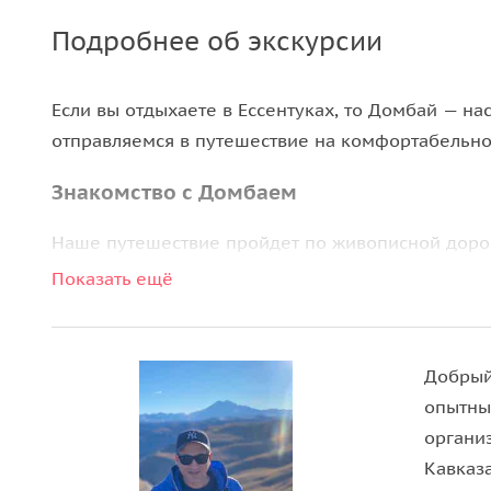
Подробнее об экскурсии
Если вы отдыхаете в Ессентуках, то Домбай — на
отправляемся в путешествие на комфортабельн
Знакомство с Домбаем
Наше путешествие пройдет по живописной дорог
знаменитый пятитысячник Эльбрус.
Показать ещё
Далее мы отправимся к самому старому христиан
построен еще в 965 году.
Добрый
Следующей нашей остановкой станет горное озе
опытны
озере настолько чистая, что ее можно пить.
органи
Кавказ
В заключении нашего путешествия мы поднимемс