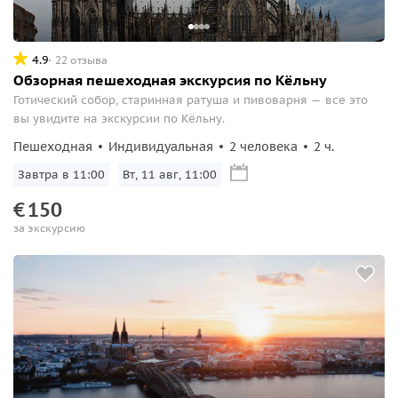
4.9
22 отзыва
Обзорная пешеходная экскурсия по Кёльну
Готический собор, старинная ратуша и пивоварня — все это
вы увидите на экскурсии по Кёльну.
Пешеходная
Индивидуальная
2 человека
2 ч.
Завтра в 11:00
Вт, 11 авг, 11:00
€
150
за экскурсию