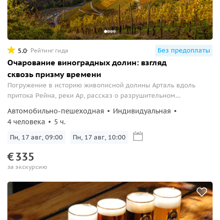
Без предоплаты
5.0
Рейтинг гида
Очарование виноградных долин: взгляд
сквозь призму времени
Погружение в историю живописной долины Арталь вдоль
притока Рейна, реки Ар, рассказ о разрушительном
наводнении 2021 года, красота виноградников,
Автомобильно-пешеходная
Индивидуальная
захватывающие дух виды с холмов и дегустация местных
4 человека
5 ч.
вин.
Пн, 17 авг, 09:00
Пн, 17 авг, 10:00
€
335
за экскурсию