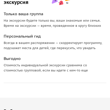
экскурсия
Также Кёльн славится своим пивом. В самом центре
Только ваша группа
города расположилась одна из старейших пивоварен —
пивоварня Фрю
. При желании можно зайти туда и
На экскурсии будете только вы, ваши знакомые или семья.
Время на экскурсии — время, проведенное в кругу близких
попробовать настоящее немецкое пиво.
Персональный гид
Еще больше истории в музеях
Всегда в вашем распоряжении — скорректирует программу,
Любителям археологии понравится
Римско-германский
подскажет места для детей, где перекусить, что увидеть
музей
. В нем представлены экспонаты, начиная от времен
Выгодно
палеолита и заканчивая ранним Средневековьем.
Стоимость индивидуальной экскурсии сравнима со
Но а если вам хочется узнать больше о парфюме, то мы
стоимостью групповой, если вы идете с кем-то еще
пройдем мимо первой парфюмерной фабрики Кёльна,
где впервые был создан одеколон. Сейчас в здании
фабрики находится
Музей парфюма Фарина
.
Что важно знать
экскурсия для детей до 12 лет — бесплатно