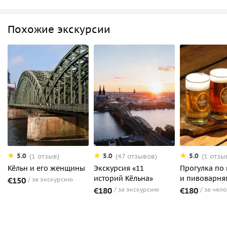
Похожие экскурсии
5.0
5.0
5.0
(1 отзыв)
(47 отзывов)
(1 отзы
Кёльн и его женщины
Экскурсия «11
Прогулка по
историй Кёльна»
и пивоварня
€150
за экскурсию
€180
за экскурсию
€180
за чел