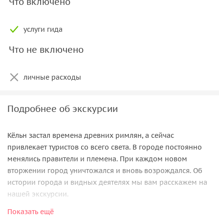
Что включено
услуги гида
Что не включено
личные расходы
Подробнее об экскурсии
Кёльн застал времена древних римлян, а сейчас
привлекает туристов со всего света. В городе постоянно
менялись правители и племена. При каждом новом
вторжении город уничтожался и вновь возрождался. Об
истории города и видных деятелях мы вам расскажем на
нашей экскурсии.
Показать ещё
«Must see» в Кёльне