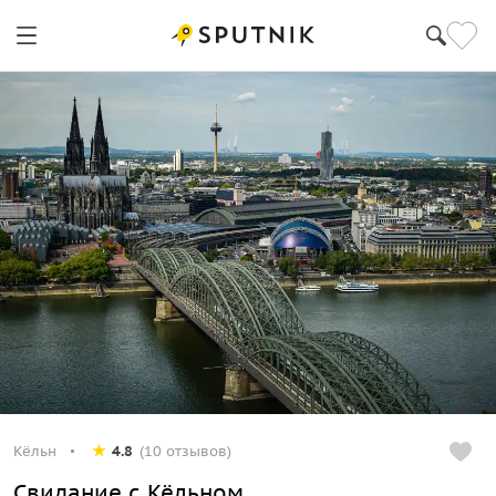
Кёльн
4.8
(10 отзывов)
Свидание с Кёльном