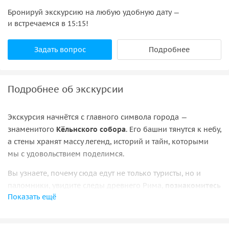
Бронируй экскурсию на любую удобную дату —
и встречаемся в 15:15!
Задать вопрос
Подробнее
Подробнее об экскурсии
Экскурсия начнётся с главного символа города —
знаменитого
Кёльнского собора
. Его башни тянутся к небу,
а стены хранят массу легенд, историй и тайн, которыми
мы с удовольствием поделимся.
Вы узнаете, почему сюда едут не только туристы, но и
паломники, увидите следы древнего Рима,
познакомитесь
Показать ещё
с интересными музеями, фонтанами и памятниками
. А
ещё — узнаете, где родилась легендарная «Кёльнская
вода» и кто такой этот загадочный «Большой Мартин», о