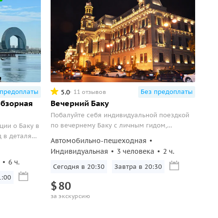
 предоплаты
Без предоплаты
5.0
11 отзывов
обзорная
Вечерний Баку
Побалуйте себя индивидуальной поездкой
по вечернему Баку с личным гидом,
ии о Баку в
который покажет вам всю прелесть ночного
 в деталях,
Автомобильно-пешеходная
города.
айджанской
Индивидуальная
3 человека
2 ч.
Flame
6 ч.
овая
Сегодня в 20:30
Завтра в 20:30
1:00
$
80
за экскурсию