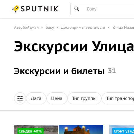
Азербайджан
Баку
Достопримечательности
Улица Низа
Экскурсии Улиц
Экскурсии и билеты
31
Дата
Цена
Тип группы
Тип транспо
Скидка 40%
Стоит увид