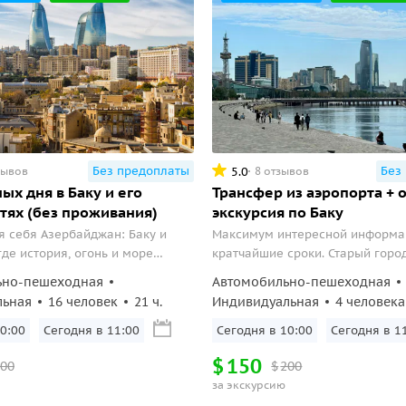
Без предоплаты
Без
5.0
зывов
8 отзывов
ых дня в Баку и его
Трансфер из аэропорта + 
тях (без проживания)
экскурсия по Баку
я себя Азербайджан: Баку и
Максимум интересной информац
де история, огонь и море
кратчайшие сроки. Старый город
 одном путешествии.
дворец Исмаилия, Музей азерб
ьно-пешеходная
Автомобильно-пешеходная
литературы, пламенные башни 
льная
16 человек
21 ч.
Индивидуальная
4 человека
Towers, нагорный парк и смотр
площадка – в программе!
0:00
Сегодня в 11:00
Сегодня в 10:00
Сегодня в 1
$
150
00
$
200
за экскурсию