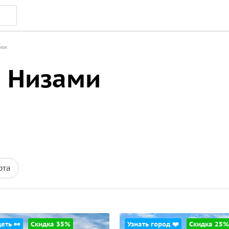
ми
а Низами
рта
еть 👀
Скидка 35%
Узнать город ❤️
Скидка 25%