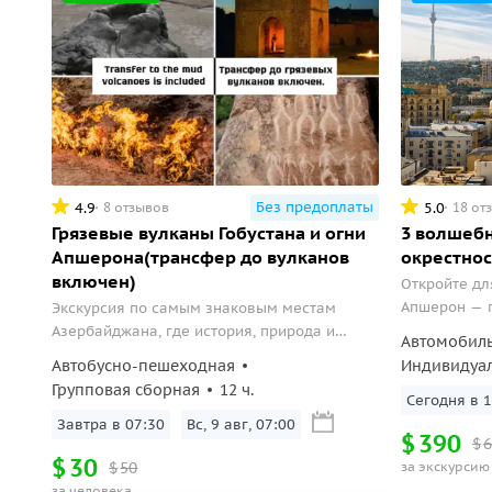
Без предоплаты
4.9
5.0
8 отзывов
18 от
Грязевые вулканы Гобустана и огни
3 волшебн
Апшерона(трансфер до вулканов
окрестнос
включен)
Откройте дл
Апшерон — г
Экскурсия по самым знаковым местам
сливаются в
Азербайджана, где история, природа и
Автомобил
современность сплетаются в единое
Автобусно-пешеходная
Индивидуа
удивительное полотно.
Групповая сборная
12 ч.
Сегодня в 1
Завтра в 07:30
Вс, 9 авг, 07:00
$
390
$
6
$
30
$
50
за экскурсию
за человека