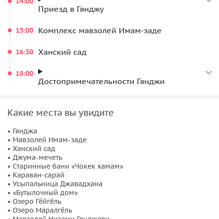
14:00
фейерверком ярких красок природы. От этого озера веет
Приезд в Гянджу
покоем, возле него хочется остаться, гулять и встречать
рассветы на его берегу. Ещё совсем недавно проход к
Комплекс мавзолей Имам-заде
15:00
нему был строго-настрого закрыт.
Ханский сад
16:30
Вдоволь полюбовавшись красотой озера Гёйгёль, мы
отправимся на ещё одно красивейшее
озеро — Маралгёль
.
18:00
Достопримечательности Гянджи
Признаться честно, второе озеро меня покорило даже
больше, чем Гёйгёль. Уверен, десятки фотографий,
которые вы сделаете на берегу этих живописных озёр,
Какие места вы увидите
станут настоящей «жемчужиной» вашей личной фото-
коллекции.
• Гянджа
• Мавзолей Имам-заде
На выезде из Гянджи сделаем остановку и посетим
• Ханский сад
• Джума-мечеть
мавзолей Низами Гянджеви
— один из красивейших
• Старинные бани «Чокек хамам»
мавзолеев Азербайджана, посвящённый нашему великому
• Караван-сарай
поэту.
• Усыпальница Джавадхана
• «Бутылочный дом»
• Озеро Гёйгёль
• Озеро Маралгёль
• Мавзолей Низами Гянджеви