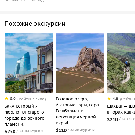
Похожие экскурсии
Розовое озеро,
5.0
4.8
(Рейтинг гида)
(Рейтин
Агатовые горы, гора
Баку, который я
Шахдаг — Ш
Бешбармаг и
люблю: От старого
в горах Кавк
дегустация черной
города до вечного
$210
за экс
икры!
пламени.
$110
за экскурсию
$250
за экскурсию