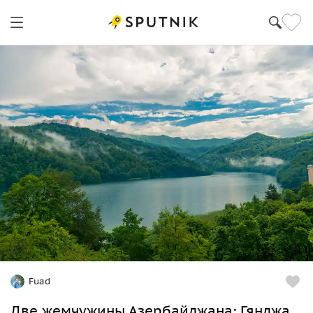
Fuad
Две жемчужины Азербайджана: Гянджа