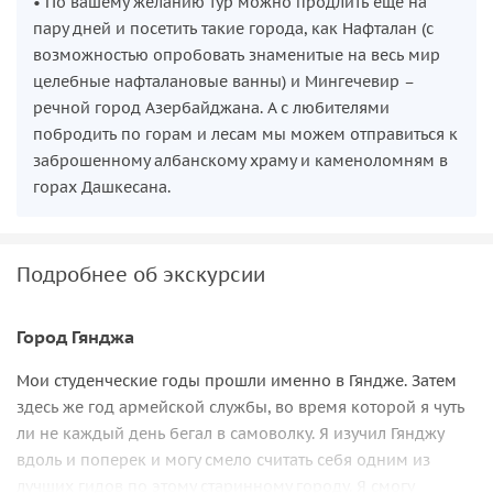
• По вашему желанию тур можно продлить ещё на
пару дней и посетить такие города, как Нафталан (с
возможностью опробовать знаменитые на весь мир
целебные нафталановые ванны) и Мингечевир –
речной город Азербайджана. А с любителями
побродить по горам и лесам мы можем отправиться к
заброшенному албанскому храму и каменоломням в
горах Дашкесана.
Подробнее об экскурсии
Город Гянджа
Мои студенческие годы прошли именно в Гяндже. Затем
здесь же год армейской службы, во время которой я чуть
ли не каждый день бегал в самоволку. Я изучил Гянджу
вдоль и поперек и могу смело считать себя одним из
лучших гидов по этому старинному городу. Я смогу