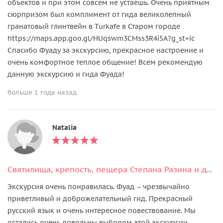
объектов и при этом совсем не устаешь. Очень приятным
сюрпризом был комплимент от гида великолепный
гранатовый глинтвейн в Turkafe в Старом городе
https://maps.app.goo.gl/HUqswm3CMss3R4i5A?g_st=ic
Спасибо Фуаду за экскурсию, прекрасное настроение и
очень комфортное теплое общение! Всем рекомендую
данную экскурсию и гида Фуада!
больше 1 года назад
Natalia
Святилища, крепость, пещера Степана Разина и другие «нетуристические места»
Экскурсия очень понравилась. Фуад – чрезвычайно
приветливый и доброжелательный гид. Прекрасный
русский язык и очень интересное повествование. Мы
остались очень довольны выбором этой экскурсии,