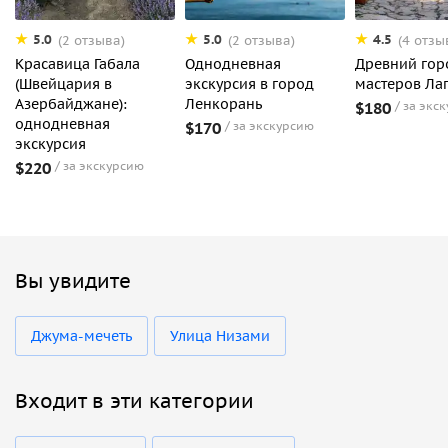
5.0
5.0
4.5
(2 отзыва)
(2 отзыва)
(4 отзы
Красавица Габала
Однодневная
Древний гор
(Швейцария в
экскурсия в город
мастеров Ла
Азербайджане):
Ленкорань
$180
за экс
однодневная
$170
за экскурсию
экскурсия
$220
за экскурсию
Вы увидите
Джума-мечеть
Улица Низами
Входит в эти категории