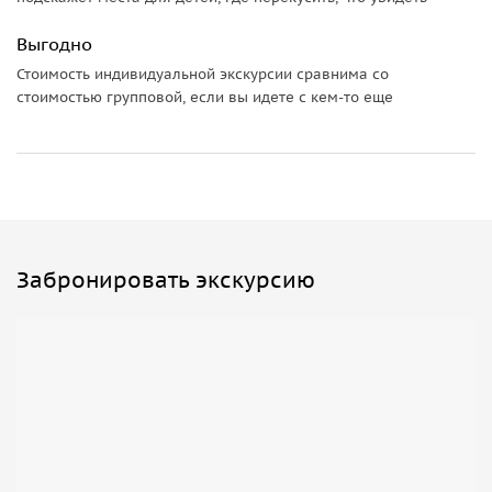
множество водопадов.
Выгодно
Дополнительная информация:
Стоимость индивидуальной экскурсии сравнима со
стоимостью групповой, если вы идете с кем-то еще
По вашему желанию длительность экскурсии может
продлена до2-х дней и более.
Забронировать экскурсию