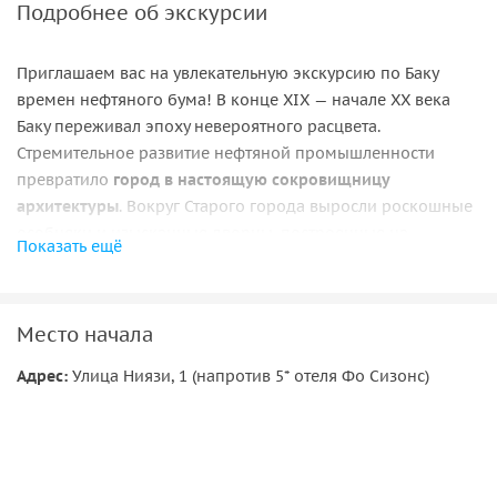
Подробнее об экскурсии
Приглашаем вас на увлекательную экскурсию по Баку
времен нефтяного бума! В конце XIX — начале XX века
Баку переживал эпоху невероятного расцвета.
Стремительное развитие нефтяной промышленности
превратило
город в настоящую сокровищницу
архитектуры
. Вокруг Старого города выросли роскошные
особняки и изысканные дворцы, построенные на
Показать ещё
средства богатейших нефтяных магнатов и купцов первой
гильдии. Эти
здания стали символом процветания, статуса
и воплощенной мечты целого поколения.
Место начала
Вы увидите
уникальные дома и парадные
, где
Адрес:
Улица Ниязи, 1 (напротив 5* отеля Фо Сизонс)
европейская утонченность встретилась с восточной
щедростью. Нас ждут:
• Проспект Истиглалийат — первая улица нового Баку XIX
века;
• Мэрия города Баку и Дворец предпринимателей