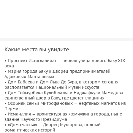
Адамовых-Манташевых;
• Дом Бабаева и Дом Льва Де Бура, в котором сегодня
располагается Национальный музей искусств;
• Дом Теймурбека Кулибекова и Ниджафкули Мамедова —
единственный двор в Баку, где цветет глициния;
• Особняк семьи Митрофановых — нефтяных магнатов из
Перми;
Какие места вы увидите
• Исмаиллия — архитектурная жемчужина города, ныне
• Проспект Истиглалийат — первая улица нового Баку XIX
здание Научного Президиума;
века
• «Дом счастья» — Дворец Мухтарова, полный
• Мэрия города Баку и Дворец предпринимателей
романтических историй.
Адамовых-Манташевых
• Дом Бабаева и Дом Льва Де Бура, в котором сегодня
Вы узнаете, как готика, барокко, неоклассицизм и ар-нуво
располагается Национальный музей искусств
• Дом Теймурбека Кулибекова и Ниджафкули Мамедова —
преобразили Баку, сделав его «Кавказским Парижем». Мы
единственный двор в Баку, где цветет глициния
войдем
в парадные домов
, где каждая деталь —
• Особняк семьи Митрофановых — нефтяных магнатов из
отражение вкуса, богатства и эмоций их владельцев. Эти
Перми;
• Исмаиллия — архитектурная жемчужина города, ныне
резиденции — не просто красивые здания, а живые
здание Научного Президиума
свидетельства эпохи, когда мечты сбывались и
• «Дом счастья» — Дворец Мухтарова, полный
превращались в камень, мрамор и золото.
романтических историй