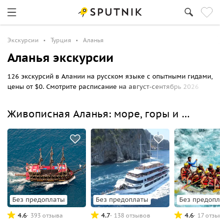
Экскурсии
Турция
Аланья
Аланья экскурсии
126 экскурсий в Алании на русском языке с опытными гидами,
цены от $0. Смотрите расписание на август-сентябрь 2026
года, выбирайте маршрут прогулки по Алании и бронируйте
экскурсию онлайн.
Живописная Аланья: море, горы и каньоны
Без предоплаты
Без предоплаты
Без предоп
4.6
4.7
4.6
393 отзыва
138 отзывов
17 отз