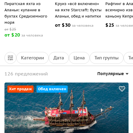
Пиратская яхта из
Круиз «всё включено»
Рафтинг в Ал
Аланьи: купание в
на яхте Starcraft: бухты
всемирно изв
бухтах Средиземного
Аланьи, обед и напитки
каньону Кеп
моря
от
$
30
$
25
за человека
за челов
от
$
25
от
$
20
за человека
Категории
Дата
Цена
Тип группы
Т
126 предложений
Популярные
Хит продаж
Обед включен