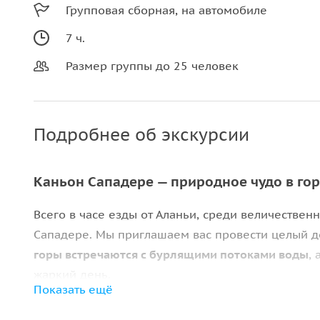
Групповая сборная, на автомобиле
7 ч.
Размер группы до 25 человек
Подробнее об экскурсии
Каньон Сападере — природное чудо в гор
Всего в часе езды от Аланьи, среди величествен
Сападере. Мы приглашаем вас провести целый д
горы встречаются с бурлящими потоками воды
,
жаркий день.
Показать ещё
На джипе по горным тропам