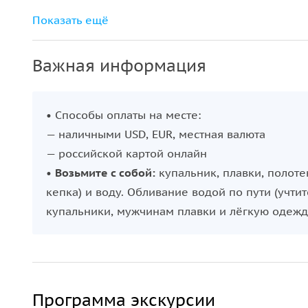
Вход в каньон Сападере
Показать ещё
Обливание водой из водных пистолетов
(учтите при выборе одежды)
Важная информация
• Способы оплаты на месте:
— наличными USD, EUR, местная валюта
— российской картой онлайн
•
Возьмите с собой:
купальник, плавки, полоте
кепка) и воду. Обливание водой по пути (уч
купальники, мужчинам плавки и лёгкую одежду
Программа экскурсии