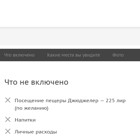
Что включено
Какие места вы увидите
Фото
Что не включено
Посещение пещеры Джюджелер — 225 лир
(по желанию)
Напитки
Личные расходы