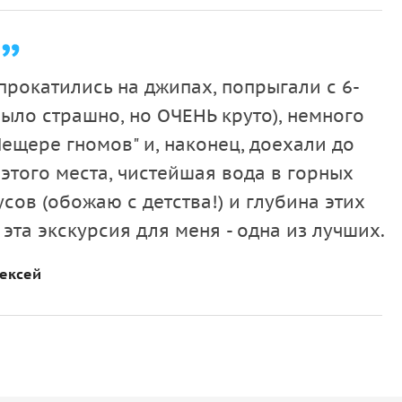
 поездки на внедорожниках
. Вы отправитесь в путь
 леса, крутые склоны и живописные деревенские
ы на Таврские горы и побережье Средиземного
прокатились на джипах, попрыгали с 6-
 горных трав.
было страшно, но ОЧЕНЬ круто), немного
Пещере гномов" и, наконец, доехали до
этого места, чистейшая вода в горных
гномов. Спустившись в её прохладные залы, вы
сов (обожаю с детства!) и глубина этих
рые миллионы лет создавала вода. Причудливые
эта экскурсия для меня - одна из лучших.
 ощущение, что здесь действительно живут
ексей
она — шумному водопаду Сападере. Вода срывается
ально чистой, освежающей водой.
Вы сможете
ать бодрящую силу горной реки и сделать яркие