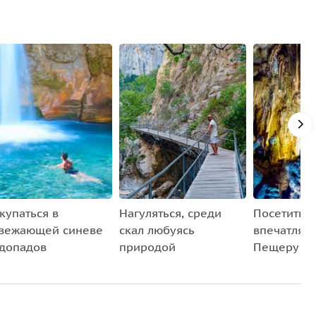
купаться в
Нагуляться, среди
Посетить
вежающей синеве
скал любуясь
впечатля
допадов
природой
Пещеру Гн