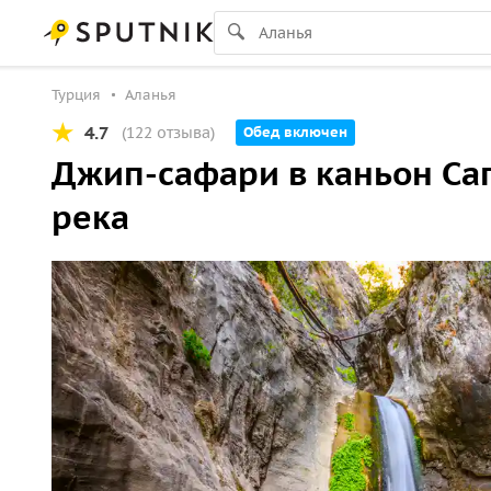
Турция
Аланья
4.7
(122 отзыва)
Обед включен
Джип-сафари в каньон Са
река