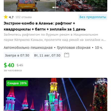
Без предоплаты
4.7
102 отзыва
Экстрим-комбо в Аланье: рафтинг +
квадроциклы + багги + зиплайн за 1 день
Займитесь рафтингом по бурным рекам в Национальном
парке Кёпрюлю Каньон, пролетите над рекой на зиплайне и
примите участие в турах на квадроциклах, багги и джипах.
Автомобильно-пешеходная
Групповая сборная
10 ч.
Завтра в 07:30
Вт, 11 авг, 07:30
$
40
$
45
за человека
Скидка 20%