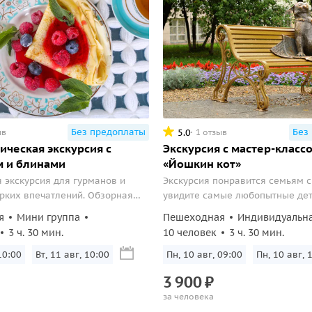
Без предоплаты
Без
5.0
ыв
1 отзыв
ическая экскурсия с
Экскурсия с мастер-класс
м и блинами
«Йошкин кот»
экскурсия для гурманов и
Экскурсия понравится семьям с
рких впечатлений. Обзорная
увидите самые любопытные дет
 городу и мастер-класс с
места города и посетите мастер
я
Мини группа
Пешеходная
Индивидуальн
 национальной кухни Марий Эл.
раскраске сувенира.
3 ч. 30 мин.
10 человек
3 ч. 30 мин.
10:00
Вт, 11 авг, 10:00
Пн, 10 авг, 09:00
Пн, 10 авг, 
3
900
₽
за человека