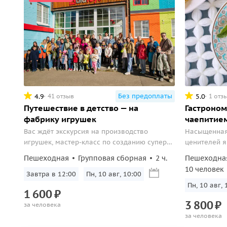
Без предоплаты
4.9
5.0
41 отзыв
1 отз
Путешествие в детство — на
Гастроном
фабрику игрушек
чаепитие
Вас ждёт экскурсия на производство
Насыщенная 
игрушек, мастер-класс по созданию супер-
ценителей я
поделки и ярмарка игрушек.
прогулка по
Пешеходная
Групповая сборная
2 ч.
Пешеходна
дегустацией
10 человек
Завтра в 12:00
Пн, 10 авг, 10:00
Пн, 10 авг, 
1
600
₽
3
800
₽
за человека
за человека