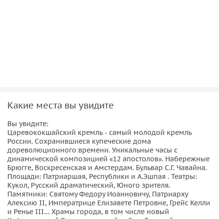
Какие места вы увидите
Вы увидите:
Царевококшайский кремль - самый молодой кремль
России. Сохранившиеся купеческие дома
дореволюционного времени. Уникальные часы с
динамической композицией «12 апостолов». Набережные
Брюгге, Воскресенская и Амстердам. Бульвар С.Г. Чавайна.
Площади: Патриаршая, Республики и А.Эшпая . Театры:
Кукол, Русский драматический, Юного зрителя.
Памятники: Святому Федору Иоанновичу, Патриарху
Алексию II, Императрице Елизавете Петровне, Грейс Келли
и Ренье III… Храмы города, в том числе новый