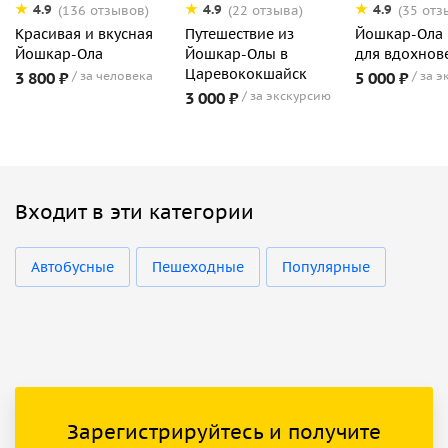
4.9
4.9
4.9
(136 отзывов)
(22 отзыва)
(35 отз
Красивая и вкусная
Путешествие из
Йошкар-Ола 
Йошкар-Ола
Йошкар-Олы в
для вдохнов
Царевококшайск
3 800 ₽
за человека
5 000 ₽
за э
3 000 ₽
за экскурсию
Входит в эти категории
Автобусные
Пешеходные
Популярные
Зарегистрируйтесь и получите