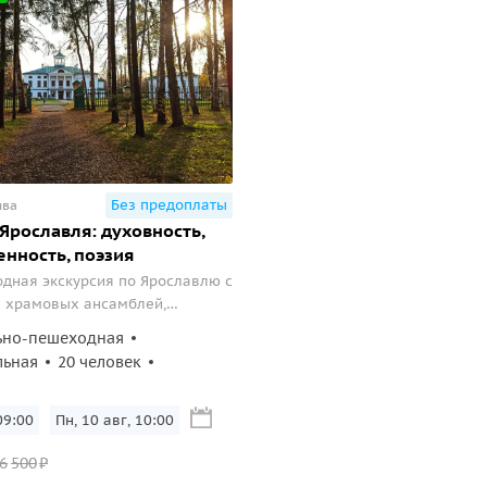
Без предоплаты
ыва
Ярославля: духовность,
нность, поэзия
дная экскурсия по Ярославлю с
 храмовых ансамблей,
ых памятников и усадьбы
ьно-пешеходная
льная
20 человек
09:00
Пн, 10 авг, 10:00
6
500
₽