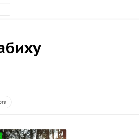
абиху
рта
%