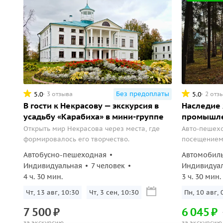
Без предоплаты
5.0
5.0
3 отзыва
2 отз
В гости к Некрасову — экскурсия в
Наследие 
усадьбу «Карабиха» в мини-группе
промышле
Открыть мир Некрасова через места, где
Авто-пешехо
формировалось его творчество.
посещением
промышленн
Автобусно-пешеходная
Автомобил
Некрасова.
Индивидуальная
7 человек
Индивидуа
4 ч. 30 мин.
3 ч. 30 мин.
Чт, 13 авг, 10:30
Чт, 3 сен, 10:30
Пн, 10 авг, 
7
500
₽
6
045
₽
за экскурсию
за экскурсию