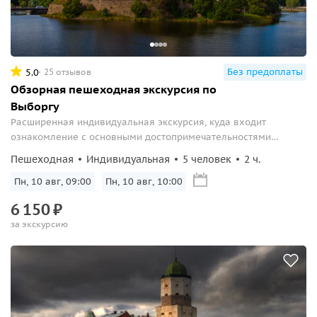
Без предоплаты
5.0
25 отзывов
Обзорная пешеходная экскурсия по
Выборгу
Расширенная индивидуальная экскурсия, куда входит
ознакомление с основными достопримечательностями
города, в том числе с Выборгским замком, скалистым парком
Пешеходная
Индивидуальная
5 человек
2 ч.
Монрепо, плеядой соборов и Круглой башней.
Пн, 10 авг, 09:00
Пн, 10 авг, 10:00
6
150
₽
за экскурсию