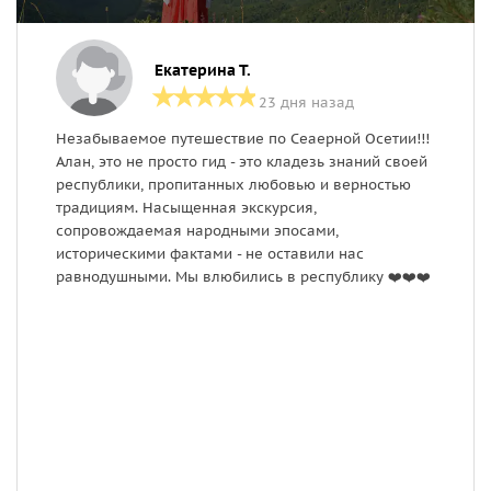
Екатерина Т.
23 дня назад
Незабываемое путешествие по Сеаерной Осетии!!!
П
Алан, это не просто гид - это кладезь знаний своей
к
республики, пропитанных любовью и верностью
н
традициям. Насыщенная экскурсия,
сопровождаемая народными эпосами,
историческими фактами - не оставили нас
равнодушными. Мы влюбились в республику ❤️❤️❤️