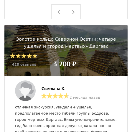
Золотое кольцо Северной Осетии: четыре
ущелья и «город мертвых» Даргавс
3 200 ₽
428 отзывов
Светлана К.
2 месяца назад
отличная экскурсия, увидели 4 ущелья,
О
предполагаемое место гибели группы Бодрова,
г
город мертвых Даргавс. Виды умопомрачительные,
Р
гид Элла очень приятная девушка, катала нас по
м
всей красоте, не щадя внедорожника. Угощала
К