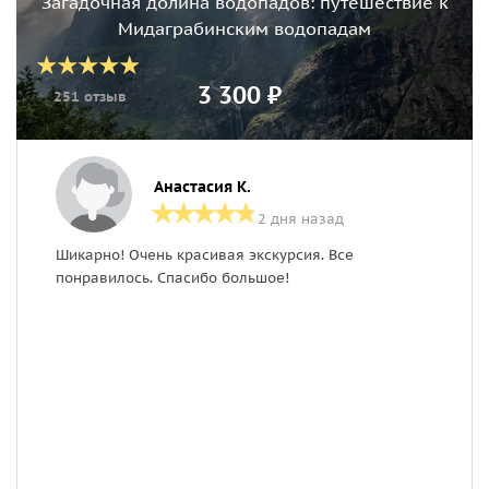
Загадочная долина водопадов: путешествие к
Мидаграбинским водопадам
3 300 ₽
251 отзыв
Анастасия К.
2 дня назад
Шикарно! Очень красивая экскурсия. Все
О
понравилось. Спасибо большое!
о