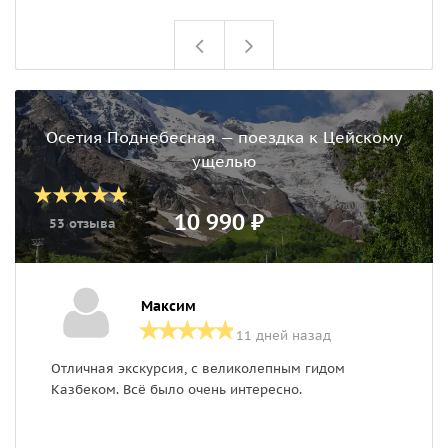
Осетия Поднебесная — поездка к Цейскому
ущелью
10 990 ₽
53 отзыва
Максим
11 дней назад
Отличная экскурсия, с великолепным гидом
1
Казбеком. Всё было очень интересно.
п
О
к