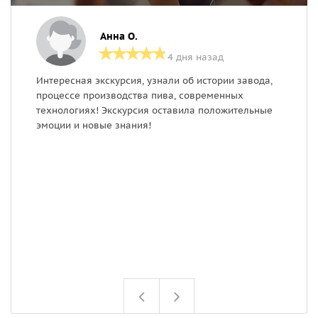
Анна О.
4 дня назад
Интересная экскурсия, узнали об истории завода,
П
процессе производства пива, современных
и
технологиях! Экскурсия оставила положительные
н
эмоции и новые знания!
п
о
з
т
п
ч
с
м
н