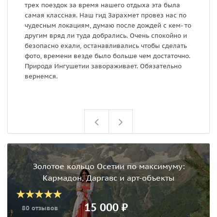
трех поездок за время нашего отдыха эта была
б
самая классная. Наш гид Зарахмет провез нас по
з
чудесным локациям, думаю после дождей с кем- то
м
другим вряд ли туда добрались. Очень спокойно и
безопасно ехали, останавливались чтобы сделать
фото, времени везде было больше чем достаточно.
Природа Ингушетии завораживает. Обязательно
вернемся.
Золотое кольцо Осетии по максимуму:
Кармадон, Даргавс и арт-объекты
15 000 ₽
80 отзывов