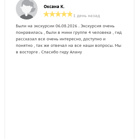
Оксана К.
1 день назад
Были на экскурсии 06.08.2026 . Экскурсия очень
П
понравилась , были в мини группе 4 человека , гид
в
рассказал все очень интересно, доступно и
д
понятно , так же отвечал на все наши вопросы. Мы
о
в восторге . Спасибо гиду Алану