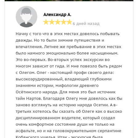
Александр А.
6 дней назад
Начну с того что в этих местах довелось побывать
Б
дважды. Но то были зимние путешествия и
т
впечатления. Летнее же пребывание в этих местах
п
было намного эмоционально более насыщенным.
п
Это во-первых. Во-вторых успех экскурсии во
з
многом зависит от гида. И мне повезло быть рядом
п
с Олегом. Олег - настоящий профи своего дела:
высокоэрудированный, владеющий глубокими
знаниями истории, мифологии древнего
Осётинского народа. Для меня это был источник
тайн Нартов. Благодаря Олегу мне довелось как бы
заново взглянуть на историю народа Осетии. А в-
третьих хотелось бы сказать об Олеге как о высоко
дисциплинированном водителе, который создал
очень комфортное состояние души не только на
асфальте, но и на головокружительном серпантине
Кобанского ущелья. Итак - экскурсия была