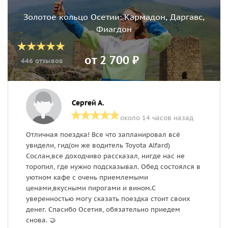
Золотое кольцо Осетии: Кармадон, Даргавс,
Фиагдон
от 2 700 ₽
446 отзывов
Сергей А.
около 14 часов назад
Отличная поездка! Все что запланировал всё
Б
увидели, гид(он же водитель Toyota Alfard)
о
Сослан,все доходчиво рассказал, нигде нас не
п
торопил, где нужно подсказывал. Обед состоялся в
о
уютном кафе с очень приемлемыми
ценами,вкусными пирогами и вином.С
уверенностью могу сказать поездка стоит своих
денег. Спасибо Осетия, обязательно приедем
снова. 🤝