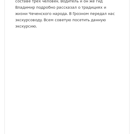
составе трёх человек. Водитель и он же гид
э
Владимир подробно рассказал о традициях и
о
жизни Чеченского народа. В Грозном передал нас
о
экскурсоводу. Всем советую посетить данную
т
экскурсию.
б
К
т
С
п
т
М
н
ч
с
у
с
р
э
р
с
с
в