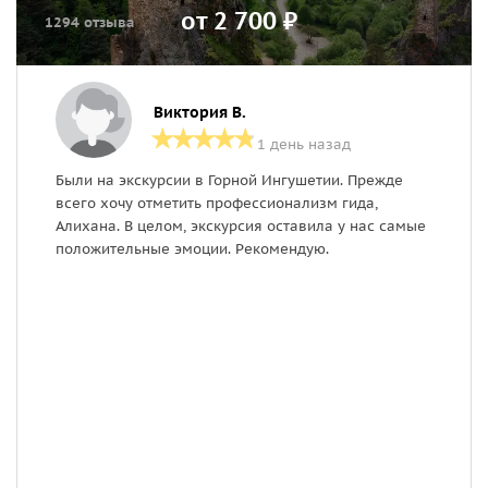
от 2 700 ₽
1294 отзыва
Виктория В.
1 день назад
Были на экскурсии в Горной Ингушетии. Прежде
г
всего хочу отметить профессионализм гида,
х
Алихана. В целом, экскурсия оставила у нас самые
з
положительные эмоции. Рекомендую.
в
н
п
о
с
м
И
в
т
р