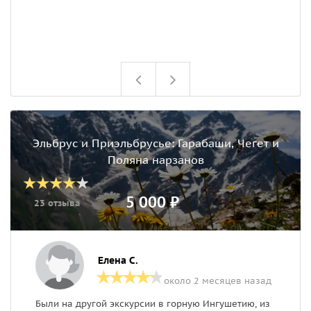
Эльбрус и Приэльбрусье: Гарабаши, Чегет и
Поляна нарзанов
5 000 ₽
23 отзыва
Елена С.
около 2 месяцев назад
Были на другой экскурсии в горную Ингушетию, из
Б