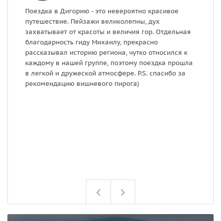
Поездка в Дигорию - это невероятно красивое
Э
путешествие. Пейзажи великолепны, дух
в
захватывает от красоты и величия гор. Отдельная
д
благодарность гиду Михаилу, прекрасно
н
рассказывал историю региона, чутко относился к
з
каждому в нашей группе, поэтому поездка прошла
э
в легкой и дружеской атмосфере. P.S. спасибо за
м
рекомендацию вишневого пирога)
ф
ж
д
с
в
г
п
о
п