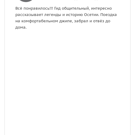
Всё понравилось!!! Гид общительный, интересно
Н
рассказывает легенды и историю Осетии. Поездка
г
на комфортабельном джипе, забрал и отвёз до
М
дома.
п
в
е
о
э
в
к
н
с
и
э
м
о