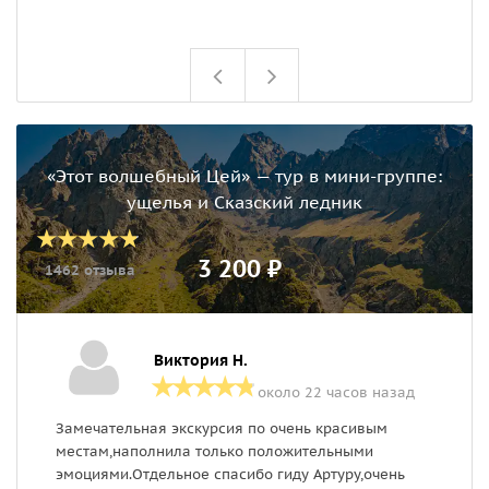
к
«Этот волшебный Цей» — тур в мини-группе:
ущелья и Сказский ледник
3 200 ₽
1462 отзыва
Виктория Н.
около 22 часов назад
Замечательная экскурсия по очень красивым
С
местам,наполнила только положительными
Ц
эмоциями.Отдельное спасибо гиду Артуру,очень
п