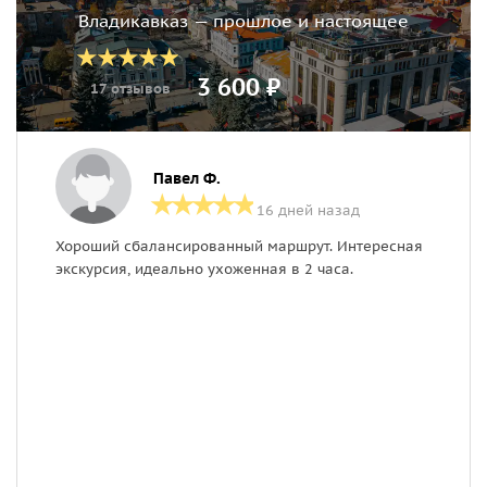
Владикавказ — прошлое и настоящее
3 600 ₽
17 отзывов
Павел Ф.
16 дней назад
Хороший сбалансированный маршрут. Интересная
О
экскурсия, идеально ухоженная в 2 часа.
з
г
г
д
Д
с
в
в