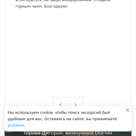
горным чаем. Благодарю!
Б
м
к
к
б
о
м
х
г
м
к
д
э
в
Мы используем cookie, чтобы поиск экскурсий был
удобным для вас. Оставаясь на сайте, вы принимаете
условия
.
Горная Дигория: жемчужина Осетии