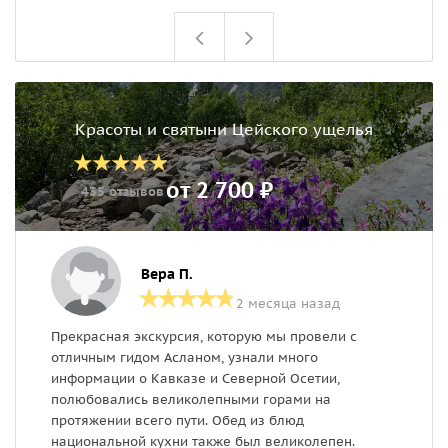
Красоты и святыни Цейского ущелья
от 2 700 ₽
435 отзывов
Вера П.
2 месяца назад
Прекрасная экскурсия, которую мы провели с
П
отличным гидом Асланом, узнали много
н
информации о Кавказе и Северной Осетии,
д
полюбовались великолепными горами на
б
протяжении всего пути. Обед из блюд
национальной кухни также был великолепен.