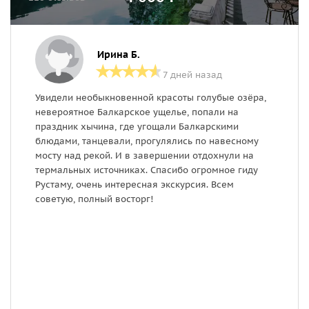
Ирина Б.
7 дней назад
Увидели необыкновенной красоты голубые озёра,
Э
невероятное Балкарское ущелье, попали на
в
праздник хычина, где угощали Балкарскими
в
блюдами, танцевали, прогулялись по навесному
з
мосту над рекой. И в завершении отдохнули на
и
термальных источниках. Спасибо огромное гиду
Рустаму, очень интересная экскурсия. Всем
советую, полный восторг!