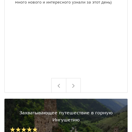
много нового и интересного узнали за этот день)
к
з
к
п
к
к
с
п
и
о
д
Захватывающее путешествие в горную
Ингушетию