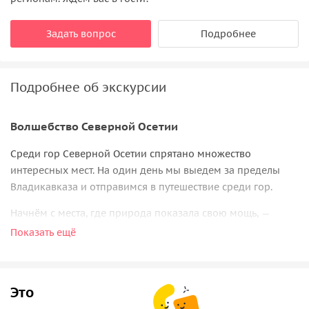
Задать вопрос
Подробнее
Подробнее об экскурсии
Волшебство Северной Осетии
Среди гор Северной Осетии спрятано множество
интересных мест. На один день мы выедем за пределы
Владикавказа и отправимся в путешествие среди гор.
Начнём с места, где природа показала свою мощь, —
Кармадонского ущелья
. Вы услышите трагическую
Показать ещё
историю схода ледника Колка, поглотившего съёмочную
группу Сергея Бодрова, и увидите суровую красоту этих
мест. Затем вас ждёт таинственный
Даргавс
— древний
Это
некрополь с каменными склепами, где покоятся целые