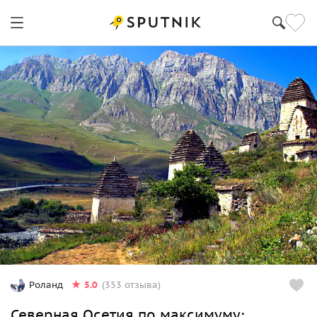
5.0
Роланд
(353 отзыва)
Северная Осетия по максимуму: