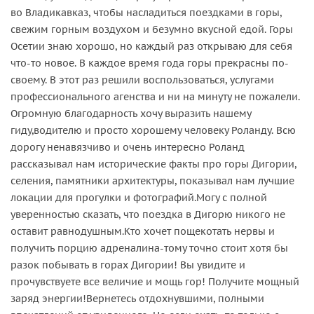
во Владикавказ, чтобы насладиться поездками в горы,
свежим горным воздухом и безумно вкусной едой. Горы
Осетии знаю хорошо, но каждый раз открываю для себя
что-то новое. В каждое время года горы прекрасны по-
своему. В этот раз решили воспользоваться, услугами
профессионального агенства и ни на минуту не пожалели.
Огромную благодарность хочу выразить нашему
гиду,водителю и просто хорошему человеку Роланду. Всю
дорогу ненавязчиво и очень интересно Роланд
рассказывал нам исторические факты про горы Дигории,
селения, памятники архитектуры, показывал нам лучшие
локации для прогулки и фотографий.Могу с полной
уверенностью сказать, что поездка в Дигорю никого не
оставит равнодушным.Кто хочет пощекотать нервы и
получить порцию адреналина-тому точно стоит хотя бы
разок побывать в горах Дигории! Вы увидите и
прочувствуете все величие и мощь гор! Получите мощный
заряд энергии!Вернетесь отдохнувшими, полными