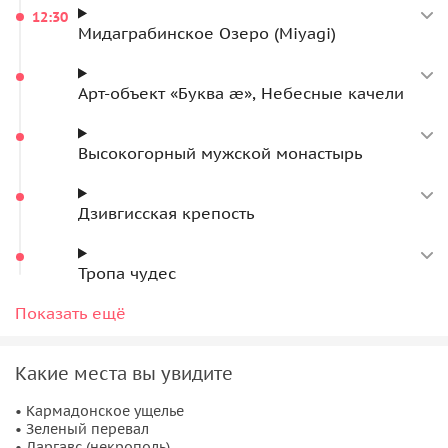
12:30
Мидаграбинское Озеро (Miyagi)
Арт-объект «Буква ӕ», Небесные качели
Высокогорный мужской монастырь
Дзивгисская крепость
Тропа чудес
Кадаргаванский каньон
Показать ещё
Окончание экскурсии
Какие места вы увидите
• Кармадонское ущелье
• Зеленый перевал
• Даргавс (некрополь)