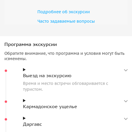
Экскурсию для вас проведу я, либо другой представитель
нашей команды Также в наличии за доп. плату есть
Подробнее об экскурсии
автомобили выше классом (Lexus Gx, Toyota 100, 120 и тд.
Часто задаваемые вопросы
+3 тыс к стоимости) Toyota Sequoia +4 тыс руб Также 6-7
местные внедорожники( +5 тыс)
Программа экскурсии
Обратите внимание, что программа и условия могут быть
изменены.
Выезд на экскурсию
Время и место встречи обговаривается с
туристом.
Кармадонское ущелье
Даргавс