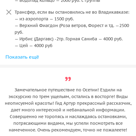
— Водопад Кольцо — 2000 руб. с группы
Трансфер, если вы остановились не во Владикавказе:
— из аэропорта — 1500 руб.
— Верхний Фиагдон (Роза ветров, Форест и тд. —2500
руб.
— Ирбис (Даргавс) -2тр. Горная Саниба — 4000 руб.
— Цей — 4000 руб
Показать ещё
Также в наличии за доп. плату есть автомобили выше
классом (Lexus Gx, Toyota 100, 120 и тд. +3 тыс к
стоимости) Toyota Sequoia +4 тыс руб
Замечательное путешествие по Осетии! Ездили на
экскурсию по трем ущельям, остались в восторге! Виды
неописуемой красоты! Гид Артур прекрассный рассказчик,
дает много интересной и небанальной информации.
Совершенно не торопясь и наслаждаясь остановками,
потрясающими видами, мы успели посмотреть все
намеченное. Очень рекомендуем, точно не пожалеете!