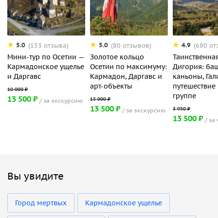
5.0
5.0
4.9
(153 отзыва)
(80 отзывов)
(680 от
Мини-тур по Осетии —
Золотое кольцо
Таинственна
Кармадонское ущелье
Осетии по максимуму:
Дигория: ба
и Даргавс
Кармадон, Даргавс и
каньоны, Гал
арт-объекты
путешествие
группе
13 500 ₽
за экскурсию
13 500 ₽
за экскурсию
13 500 ₽
за
Вы увидите
Город мертвых
Кармадонское ущелье