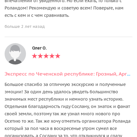
впечатлений от увиденного. Но если ехать, то только с
Роландом! Рекомендую и советую всем! Поверьте, нам
есть с кем и с чем сравнивать.
больше 2 лет назад
Олег О.
Экспресс по Чеченской республике: Грозный, Аргун и Шали
Большое спасибо за отличную экскурсию и полученные
эмоции! За один день удалось увидеть большинство
значимых мест республики и немного узнать историю.
Отдельная благодарность гиду Сослану, он знаток и фанат
своей земли, поэтому так же узнал много нового про
Осетию то же. Так же хочу отметить организатора Роланда
который за пол часа в воскресенье утром сумел все
организовать, а Сослану за то, что откликнулся и сразу