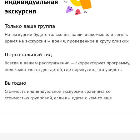
индивидуальная
поколения. Узнаете, зачем осетины строили эти
сооружения и какие мифы их окружают.
экскурсия
Мы увидим необычные арт-объекты: почувствуем связь
Только ваша группа
времён у гигантского меча скифов, символа доблести
На экскурсии будете только вы, ваши знакомые или семья.
предков, и у монументальной буквы «Ӕ» — олицетворения
Время на экскурсии — время, проведенное в кругу близких
осетинского языка и культуры. Испытать
головокружительный восторг можно будет на
Небесных
Персональный гид
качелях
— они перенесут вас над пропастью с видом на
Всегда в вашем распоряжении — скорректирует программу,
бескрайние горы!
подскажет места для детей, где перекусить, что увидеть
Мы прикоснемся к истории в родовых
башнях Курта и
Выгодно
Тага
, которые веками защищали осетинские семьи. Здесь
Стоимость индивидуальной экскурсии сравнима со
вы услышите легенды о кровной мести и гордых воинах.
стоимостью групповой, если вы идете с кем-то еще
Далее нас ждет мужской монастырь, спрятавшийся в
сердце гор, — место силы и умиротворения, откуда
открываются потрясающие виды.
А еще вы увидите неприступную
Дзивгисскую крепость
,
встроенную в скалу, — свидетельницу бесчисленных битв и