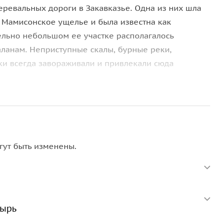
ревальных дороги в Закавказье. Одна из них шла
, Мамисонское ущелье и была известна как
тельно небольшом ее участке располагалось
аланам. Неприступные скалы, бурные реки,
и всегда завораживали и привлекали сюда
Мамисонское ущелье
, здесь в советский период
скурсии вы:
 монастырь
, р
асположенный у въезда
гут быть изменены.
единяет Север и Юг Алании;
читается одной из самых больших конных скульптур
еля путников, воинов и мужчин-Уастырджи
ота, а при хорошей погоде посмотрим на пещеру
тырь