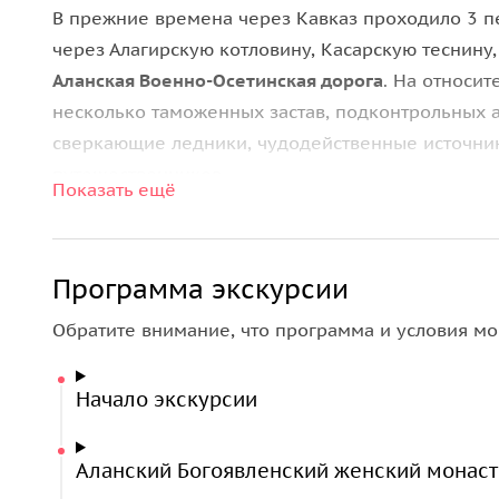
В прежние времена через Кавказ проходило 3 пе
через Алагирскую котловину, Касарскую теснину
Аланская Военно-Осетинская дорога
. На относи
несколько таможенных застав, подконтрольных 
сверкающие ледники, чудодейственные источник
путешественников.
Показать ещё
По Военно-Осетинской дороге мы отправимся в
проходил 42-й всесоюзный маршрут. За время эк
Программа экскурсии
посетите
Аланский Богоявленский женский
Обратите внимание, что программа и условия мо
в Алагирское ущелье на дороге, которая со
осмотрите
монумент Уастырджи
, который с
в мире. Заручившись поддержкой покровит
Начало экскурсии
начинаем наше горное приключение;
увидите древнюю дорогу и таможенные вор
Аланский Богоявленский женский монас
«Черного всадника»;