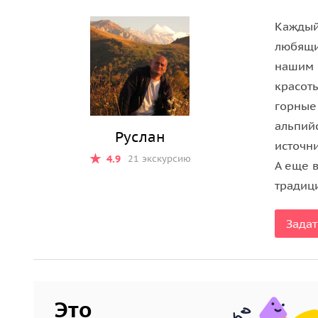
Каждый
любящи
нашим 
красот
горные
альпий
Руслан
источни
4.9
21 экскурсию
А еще в
традиц
Задат
Это