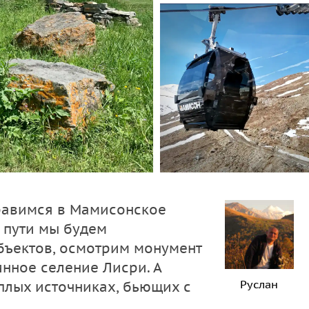
равимся в Мамисонское
 пути мы будем
объектов, осмотрим монумент
инное селение Лисри. А
Руслан
плых источниках, бьющих с