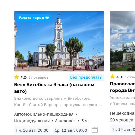
Узнать город ❤️
4.0
3 отз
Без предоплаты
5.0
39 отзывов
Правосла
Весь Витебск за 3 часа (на вашем
города Ви
авто)
Увлекательн
Знакомство со старинным Витебском.
обзором па
Костёл Святой Варвары, прогулка по уютной
архитектуры
улице Марка Шагала и красоты старого
Пешеходна
Автомобильно-пешеходная
города.
50 человек
Индивидуальная
8 человек
3 ч.
Пт, 14 авг, 
Пн, 10 авг, 20:00
Ср, 12 авг, 09:00