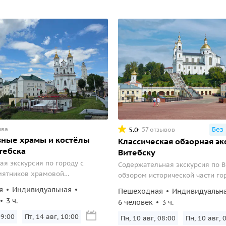
ыва
Без
5.0
57 отзывов
вные храмы и костёлы
Классическая обзорная эк
тебска
Витебску
ая экскурсия по городу с
Содержательная экскурсия по В
мятников храмовой
обзором исторической части го
.
старинных памятников правосл
я
Индивидуальная
Пешеходная
Индивидуальн
зодчества, прогулкой по главн
3 ч.
6 человек
3 ч.
Витебскому Арбату.
09:00
Пт, 14 авг, 10:00
Пн, 10 авг, 08:00
Пн, 10 авг, 