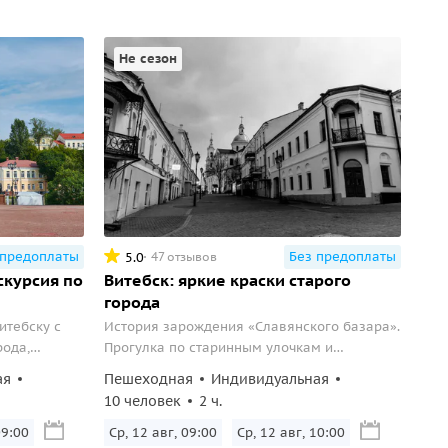
Не сезон
 предоплаты
Без предоплаты
5.0
47 отзывов
скурсия по
Витебск: яркие краски старого
города
итебску с
История зарождения «Славянского базара».
рода,
Прогулка по старинным улочкам и
авного
атмосфера древнего города.
ая
Пешеходная
Индивидуальная
ой площади и
10 человек
2 ч.
09:00
Ср, 12 авг, 09:00
Ср, 12 авг, 10:00