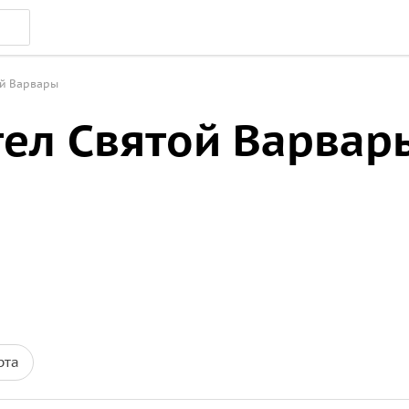
ой Варвары
тел Святой Варвар
рта