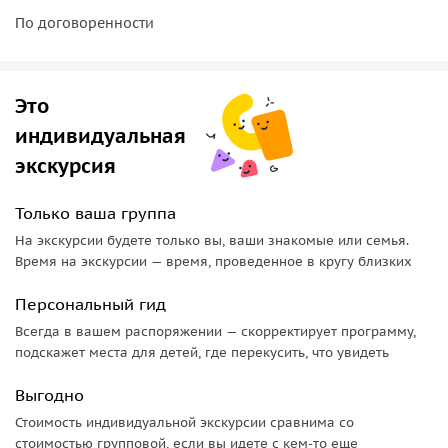
По договоренности
Не останется без внимания туристов здание
художественного музея города Витебска, в котором было
провозглашено установление советской власти в городе в
Это
октябре 1917 года. На сегодняшний день художественный
музей является филиалом Витебского областного
индивидуальная
краеведческого музея.
экскурсия
Следующей остановкой станет здание художественной
Только ваша группа
школы по ул. Суворова, 6 (бывшая Узгорская улица). В
здании бывшего художественного техникума учились
На экскурсии будете только вы, ваши знакомые или семья.
Время на экскурсии — время, проведенное в кругу близких
такие выдающиеся деятели культуры и искусства, как
архитектор Владимир Кароль, скульпторы Заир Азгур,
Персональный гид
Андрей Бембель, Сергей Селиханов, писатель Василь
Всегда в вашем распоряжении — скорректирует программу,
Быков и многие другие.
подскажет места для детей, где перекусить, что увидеть
Закончится пешеходная экскурсия у здания арт-центра
Выгодно
им. Марка Шагала, в залах которого представлены
оригинальные работы признанного мастера, а также
Стоимость индивидуальной экскурсии сравнима со
стоимостью групповой, если вы идете с кем-то еще
работы современных художников.