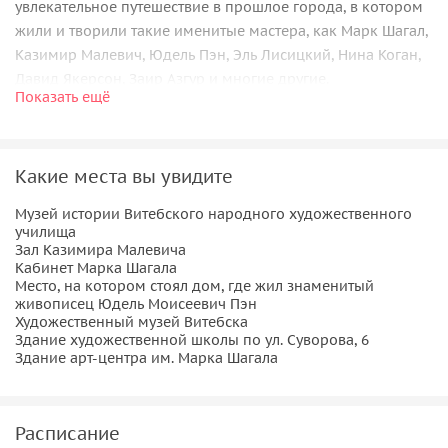
увлекательное путешествие в прошлое города, в котором
жили и творили такие именитые мастера, как Марк Шагал,
Казимир Малевич, Юдель Пэн, Эль Лисицкий, Нина Коган,
Давид Якерсон, Заир Азгур и многие другие.
Показать ещё
Не секрет, что именно в Витебске Казимиром Малевичем
было создано художественное объединение УНОВИС
(Утвердители НОВого ИСкусства), представители которого
Какие места вы увидите
работали в здании постройки 1913 года. В 1918 году
здание было национализировано и передано для нужд
Музей истории Витебского народного художественного
училища
Витебского народного художественного училища, в
Зал Казимира Малевича
котором работала школа УНОВИС.
Кабинет Марка Шагала
Место, на котором стоял дом, где жил знаменитый
В ходе экскурсии туристы посетят зал Казимира Малевича,
живописец Юдель Моисеевич Пэн
Художественный музей Витебска
кабинет Марка Шагала, окунутся в атмосферу творчества
Здание художественной школы по ул. Суворова, 6
представителей супрематизма. Далее туристы посетят
Здание арт-центра им. Марка Шагала
место, на котором стоял дом, где жил знаменитый
живописец, первый (и любимый) учитель Марка Шагала,
видный деятель «еврейского ренессанса» Юдель
Расписание
Моисеевич Пэн.