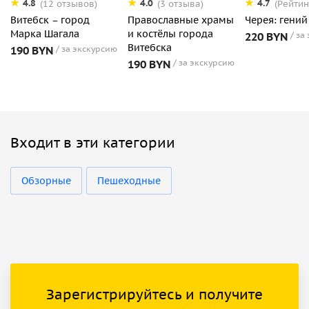
4.8
4.0
4.7
(12 отзывов)
(3 отзыва)
(Рейтин
Витебск – город
Православные храмы
Черея: гений
Марка Шагала
и костёлы города
220 BYN
за
Витебска
190 BYN
за экскурсию
190 BYN
за экскурсию
Входит в эти категории
Обзорные
Пешеходные
Зарегистрируйтесь и получите