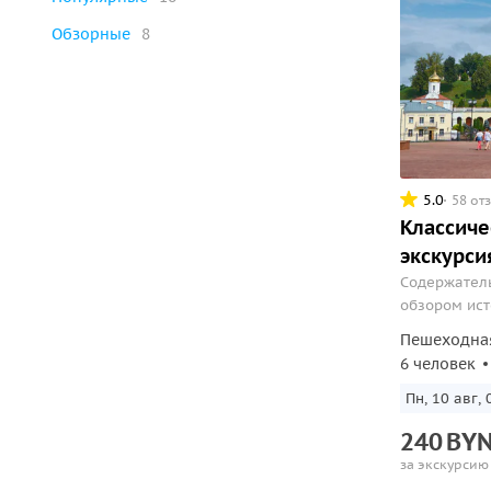
Обзорные
8
5.0
58 от
Классиче
экскурси
Содержатель
обзором ист
старинных 
Пешеходна
зодчества, 
6 человек
Витебскому 
Пн, 10 авг, 
240
BY
за экскурсию