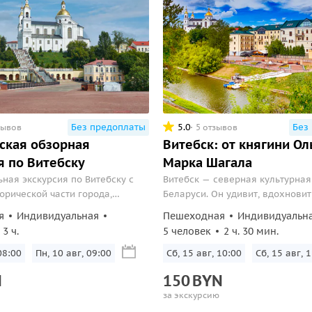
Без предоплаты
5.0
Без
зывов
5 отзывов
ская обзорная
Витебск: от княгини Ол
я по Витебску
Марка Шагала
ная экскурсия по Витебску с
Витебск — северная культурная
орической части города,
Беларуси. Он удивит, вдохновит
памятников православного
запомнится навсегда.
я
Индивидуальная
Пешеходная
Индивидуальн
прогулкой по главной площади и
3 ч.
5 человек
2 ч. 30 мин.
Арбату.
08:00
Пн, 10 авг, 09:00
Сб, 15 авг, 10:00
Сб, 15 авг, 
N
150
BYN
за экскурсию