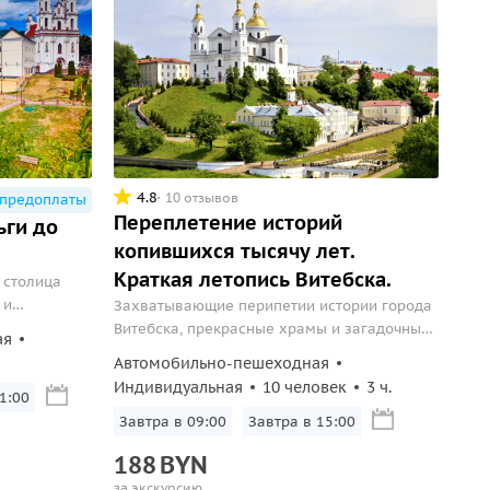
4.8
10 отзывов
 предоплаты
Переплетение историй
ьги до
копившихся тысячу лет.
Краткая летопись Витебска.
 столица
 и
Захватывающие перипетии истории города
Витебска, прекрасные храмы и загадочные
ая
монументы. Интерактивность и
Автомобильно-пешеходная
лаконичность.
Индивидуальная
10 человек
3 ч.
11:00
Завтра в 09:00
Завтра в 15:00
188
BYN
за экскурсию