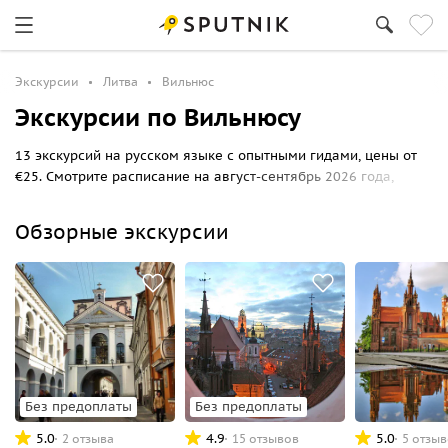
Экскурсии
Литва
Вильнюс
Экскурсии по Вильнюсу
13 экскурсий на русском языке с опытными гидами, цены от
€25. Смотрите расписание на август-сентябрь 2026 года,
выбирайте маршрут прогулки по Вильнюсу и бронируйте
билеты онлайн на Спутник8.
Обзорные экскурсии
Без предоплаты
Без предоплаты
5.0
4.9
5.0
2 отзыва
15 отзывов
5 отзы