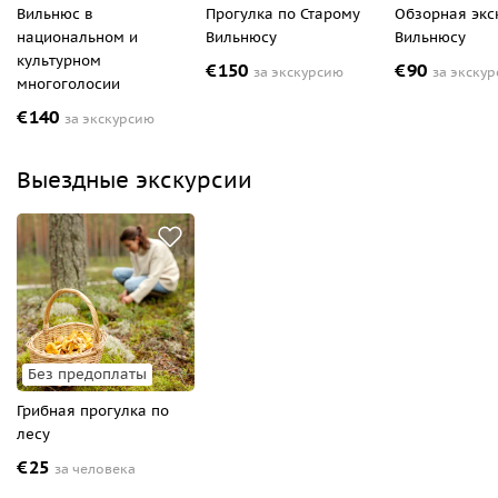
Вильнюс в
Прогулка по Старому
Обзорная экс
национальном и
Вильнюсу
Вильнюсу
культурном
€
150
€
90
за экскурсию
за экску
многоголосии
€
140
за экскурсию
Выездные экскурсии
Без предоплаты
Грибная прогулка по
лесу
€
25
за человека