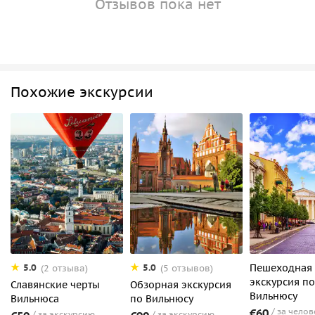
Отзывов пока нет
Похожие экскурсии
Пешеходная
5.0
5.0
(2 отзыва)
(5 отзывов)
экскурсия по
Славянские черты
Обзорная экскурсия
Вильнюсу
Вильнюса
по Вильнюсу
€60
за челов
за экскурсию
за экскурсию