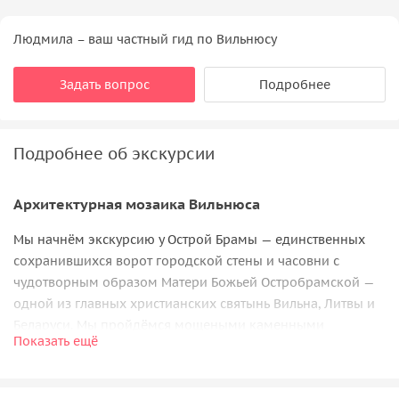
Людмила – ваш частный гид по Вильнюсу
Задать вопрос
Подробнее
Подробнее об экскурсии
Архитектурная мозаика Вильнюса
Мы начнём экскурсию у Острой Брамы — единственных
сохранившихся ворот городской стены и часовни с
чудотворным образом Матери Божьей Остробрамской —
одной из главных христианских святынь Вильна, Литвы и
Беларуси. Мы пройдёмся мощеными каменными
Показать ещё
улочками от Святых ворот до нижнего замка с
кафедральным собором и памятниками великих
литовских князей. По дороге мы найдем «маленькую