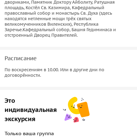
счастья», которая исполняет желания.
двориками, Памятник Доктору Айболиту, Ратушная
площадь, Костёл Св. Казимира, Кафедральный
православный собор и монастырь Св. Духа (здесь
находятся нетленные мощи трёх святых
великомученников Виленских), Республика
Заречье.Кафедральный собор, Башня Гедиминаса и
отстроенный Дворец Правителей.
Расписание
По воскресениям в 10.00. Или в другие дни по
договорённости.
Это
индивидуальная
экскурсия
Только ваша группа