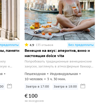
 предоплаты
Без предоплаты
4.9
135 отзывов
ны, памяти
Венеция на вкус: аперитив, вино и
настоящая dolce vita
гилу
Попробовать традиционные венецианские
ихую и
закуски, заглянуть в атмосферные баккари
и открыть нетуристическую Венецию.
ая
Пешеходная
Индивидуальная
10 человек
3 ч. 30 мин.
:00
Завтра в 17:00
Завтра в 18:00
€
100
за экскурсию