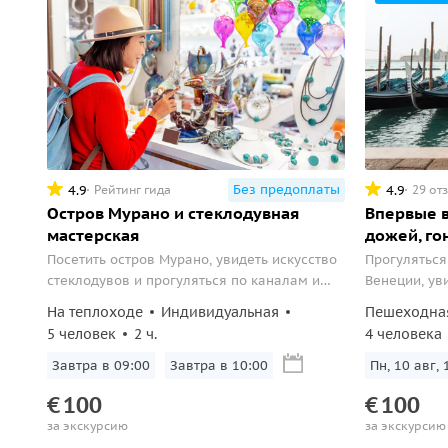
Без предоплаты
4.9
4.9
Рейтинг гида
29 от
Остров Мурано и стеклодувная
Впервые в
мастерская
дожей, го
Посетить остров Мурано, увидеть искусство
Прогуляться
стеклодувов и прогуляться по каналам и
Венеции, ув
ремесленным лавкам.
На теплоходе
Индивидуальная
Пешеходна
5 человек
2 ч.
4 человека
Завтра в 09:00
Завтра в 10:00
Пн, 10 авг, 
€
100
€
100
за экскурсию
за экскурсию