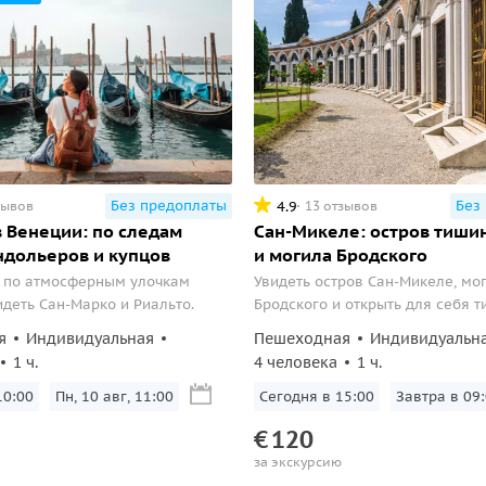
Без предоплаты
Без
4.9
зывов
13 отзывов
 Венеции: по следам
Сан-Микеле: остров тиши
ндольеров и купцов
и могила Бродского
 по атмосферным улочкам
Увидеть остров Сан-Микеле, мо
идеть Сан-Марко и Риальто.
Бродского и открыть для себя т
нетуристическую Венецию.
я
Индивидуальная
Пешеходная
Индивидуальн
1 ч.
4 человека
1 ч.
10:00
Пн, 10 авг, 11:00
Сегодня в 15:00
Завтра в 09
€
120
за экскурсию