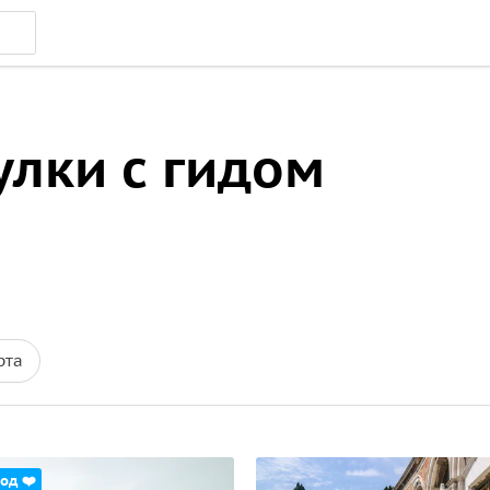
улки с гидом
рта
од ❤️