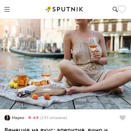
4.9
Марко
(135 отзывов)
Венеция на вкус: аперитив, вино и