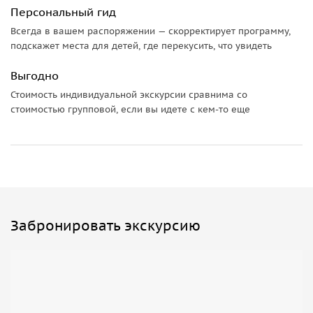
местные заведения. В конце прогулки вас ждёт приятное
Персональный гид
чувство сытости, а также подробная гастрономическая
Всегда в вашем распоряжении — скорректирует программу,
карта Венеции с рекомендациями, где и что попробовать
подскажет места для детей, где перекусить, что увидеть
в будущем.
Выгодно
Стоимость индивидуальной экскурсии сравнима со
стоимостью групповой, если вы идете с кем-то еще
Забронировать экскурсию