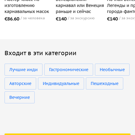
изготовлению
карнавал или Венеция
Легенды и п
карнавальных масок
раньше и сейчас
города-фант
€86.60
за человека
€140
за экскурсию
€140
за экс
Входит в эти категории
Лучшие инди
Гастрономические
Необычные
Авторские
Индивидуальные
Пешеходные
Вечерние