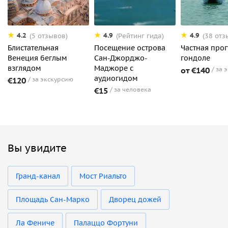
4.2
4.9
4.9
(5 отзывов)
(Рейтинг гида)
(38 отз
Блистательная
Посещение острова
Частная прог
Венеция беглым
Сан-Джорджо-
гондоле
взглядом
Маджоре с
от €140
за 
аудиогидом
€120
за экскурсию
€15
за человека
Вы увидите
Гранд-канал
Мост Риальто
Площадь Сан-Марко
Дворец дожей
Ла Фениче
Палаццо Фортуни