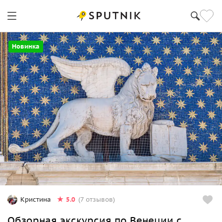
Новинка
5.0
Кристина
(7 отзывов)
Oбзорная экскурсия по Венеции с