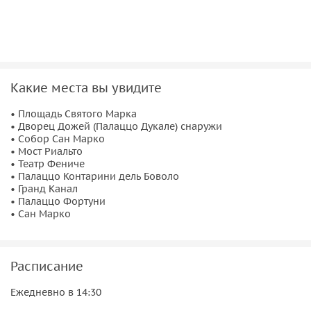
Фарсетти
XIII века. Экскурсия позволит увидеть самые
знаковые места Венеции и лучше понять её уникальный
характер и историю.
Какие места вы увидите
• Площадь Святого Марка
• Дворец Дожей (Палаццо Дукале) снаружи
• Собор Сан Марко
• Мост Риальто
• Театр Фениче
• Палаццо Контарини дель Боволо
• Гранд Канал
• Палаццо Фортуни
• Сан Марко
Расписание
Ежедневно в 14:30