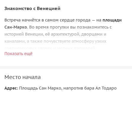
Знакомство с Венецией
Встреча начнётся в самом сердце города — на
площади
Сан-Марко
. Во время прогулки вы познакомитесь с
историей Венеции, её архитектурой, дворцами и
каналами, а также почувствуете атмосферу узких
средневековых улочек и уютных площадей.
Показать ещё
Главные символы города
Вы прогуляетесь по
площади Святого Марка
, увидите
Место начала
снаружи
Дворец дожей
и
собор Сан-Марко
— один из
редких примеров византийской архитектуры в Западной
Адрес:
Площадь Сан Марко, напротив бара Ал Тодаро
Европе. Также на маршруте вас ждут знаменитый
мост
Риальто
, театр
«Ла Фениче»
и изящный
палаццо
Контарини дель Боволо
XIV века.
Во время прогулки мы выйдем к
Гранд-каналу
,
полюбуемся старинными дворцами и увидим
палаццо Ка-