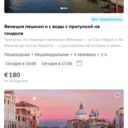
Без предоплаты
Венеция пешком и с воды с прогулкой на
гондоле
Прогулка по главным символам Венеции — от Сан-Марко и Ла
Фениче до моста Риальто — с рассказами об истории и жизни
города. Завершим экскурсию поездкой на гондоле по
Пешеходная
Индивидуальная
4 человека
2 ч.
живописным каналам Венеции.
Сегодня в 16:00
Сегодня в 17:00
€
180
за экскурсию