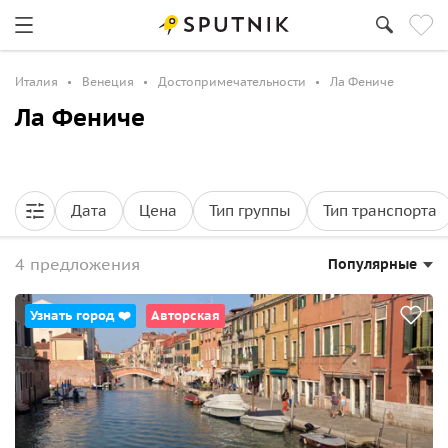
Италия
Венеция
Достопримечательности
Ла Фениче
Ла Фениче
Дата
Цена
Тип группы
Тип транспорта
4 предложения
Популярные
Узнать город ❤️
Авторская