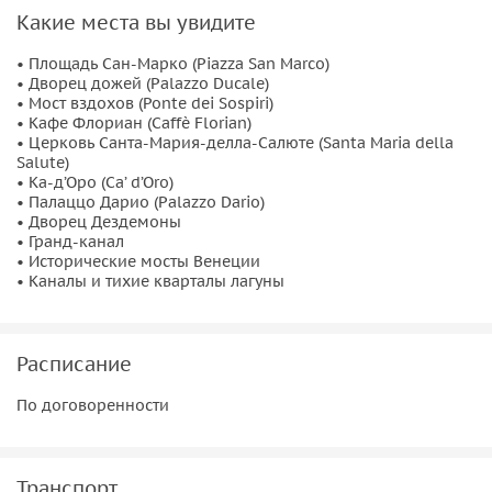
впечатляюще: мраморные фасады отражаются в каналах,
Какие места вы увидите
старинные причалы скрываются за арками, а узкие
• Площадь Сан-Марко (Piazza San Marco)
водные улицы уводят в более тихие районы лагуны. Катер
• Дворец дожей (Palazzo Ducale)
позволит увидеть город с ракурсов, недоступных
• Мост вздохов (Ponte dei Sospiri)
• Кафе Флориан (Caffè Florian)
обычным туристическим маршрутам.
• Церковь Санта-Мария-делла-Салюте (Santa Maria della
Salute)
Вы проплывёте мимо знаменитой
церкви Санта-Мария-
• Ка-д’Оро (Ca’ d’Oro)
делла-Салюте
, которую часто называют собором
• Палаццо Дарио (Palazzo Dario)
Богородицы Исцеляющей. Построенная после страшной
• Дворец Дездемоны
• Гранд-канал
эпидемии чумы XVII века, она стала символом спасения и
• Исторические мосты Венеции
одной из архитектурных жемчужин Венеции.
• Каналы и тихие кварталы лагуны
Эта экскурсия подойдёт тем, кто ценит приватность,
комфорт и атмосферные путешествия без спешки. Вместо
Расписание
стандартной обзорной программы вас ждёт личное
знакомство с Венецией — городом воды, света, легенд и
По договоренности
удивительной красоты.
Транспорт