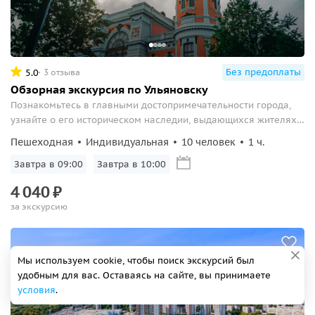
Без предоплаты
5.0
3 отзыва
Обзорная экскурсия по Ульяновску
Познакомьтесь в главными достопримечательности города,
узнайте о его историческом наследии, выдающихся жителях
и гостях.
Пешеходная
Индивидуальная
10 человек
1 ч.
Завтра в 09:00
Завтра в 10:00
4
040
₽
за экскурсию